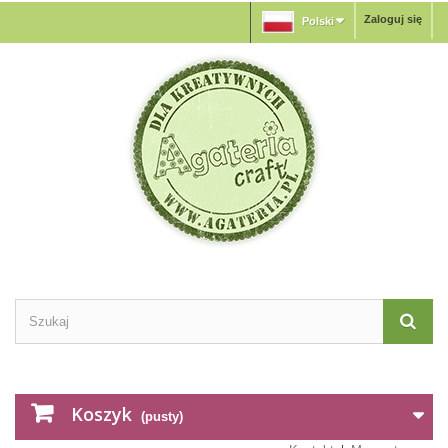
Zaloguj się
Polski
Koszyk
(pusty)