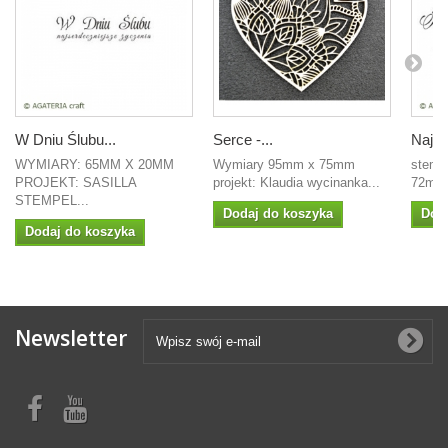
W Dniu Ślubu...
Serce -...
Najle
WYMIARY: 65MM X 20MM
Wymiary 95mm x 75mm
stemp
PROJEKT: SASILLA
projekt: Klaudia wycinanka...
72mm 
STEMPEL...
Dodaj do koszyka
Dod
Dodaj do koszyka
Newsletter