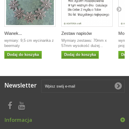
Wianek...
Zestaw napisów
Mons
wymiary: 9,5 cm wycinanka z
Wymiary zestawu: 70mm x
wymia
beermaty
57mm wysokość dużej...
projek
Dodaj do koszyka
Dodaj do koszyka
Dod
Newsletter
Informacja