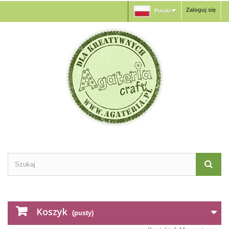
Zaloguj się
Polski
Koszyk
(pusty)