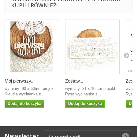
KUPILI RÓWNIEŻ:
Mój pierwszy...
Zestaw...
Zesta
wymiary: 90 x 60mm projekt:
wymiary: 21 x 10 cm projekt:
wymia
Klaudia wycinanka z...
Rysa wycinanka z...
Rysa s
Dodaj do koszyka
Dodaj do koszyka
Dod
Newsletter