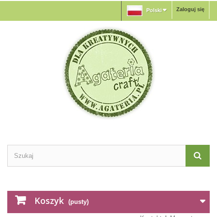
Zaloguj się
Polski
Koszyk
(pusty)