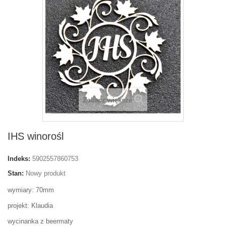
Zobacz większe
IHS winorośl
Indeks:
5902557860753
Stan:
Nowy produkt
wymiary: 70mm
projekt: Klaudia
wycinanka z beermaty