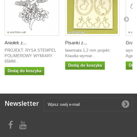
Aniołek z...
Pisanki z...
Gratu
PROJEKT: RYSA STEMPEL
beermata 1,2 mm projekt:
wymiar
POLIMEROWY WYMIARY :
Klaudia wymiar...
Agate
65MM...
Dodaj do koszyka
Dod
Dodaj do koszyka
Newsletter