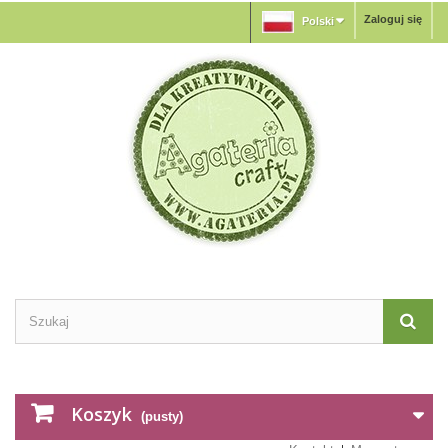
Zaloguj się
Polski
Koszyk
(pusty)