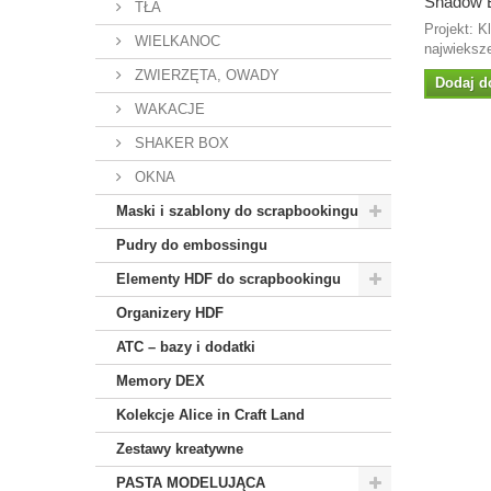
Shadow 
TŁA
Projekt: K
WIELKANOC
najwieksze
ZWIERZĘTA, OWADY
Dodaj d
WAKACJE
SHAKER BOX
OKNA
Maski i szablony do scrapbookingu
Pudry do embossingu
Elementy HDF do scrapbookingu
Organizery HDF
ATC – bazy i dodatki
Memory DEX
Kolekcje Alice in Craft Land
Zestawy kreatywne
PASTA MODELUJĄCA