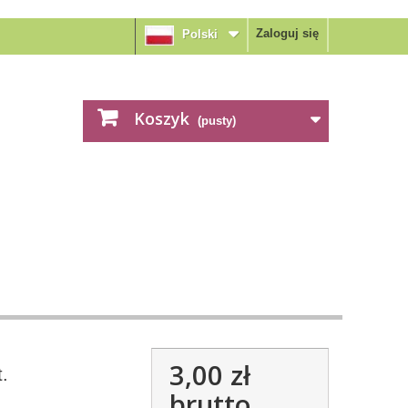
Zaloguj się
Polski
Koszyk
(pusty)
3,00 zł
t.
brutto