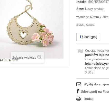
Indeks:
590255780047
Stan:
Nowy produkt
wymiary: 60mm x 80
projekt: Klaudia
Udostępnij
Kupując teraz t
punktów lojaln
Zobacz większe
koszyk wyniesi
lojalnościowyc
zamienione na je
0,30 zł
.
Wyślij do znajo
Udostępnij na Fac
Drukuj