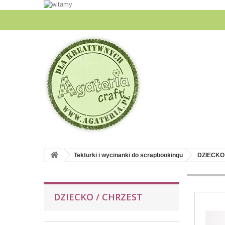
Tekturki i wycinanki do scrapbookingu
DZIECKO
DZIECKO / CHRZEST