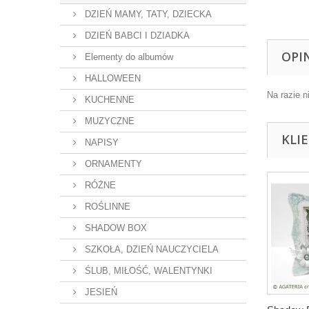
DZIEŃ MAMY, TATY, DZIECKA
DZIEŃ BABCI I DZIADKA
OPI
Elementy do albumów
HALLOWEEN
Na razie n
KUCHENNE
MUZYCZNE
KLI
NAPISY
ORNAMENTY
RÓŻNE
ROŚLINNE
SHADOW BOX
SZKOŁA, DZIEŃ NAUCZYCIELA
ŚLUB, MIŁOŚĆ, WALENTYNKI
JESIEŃ