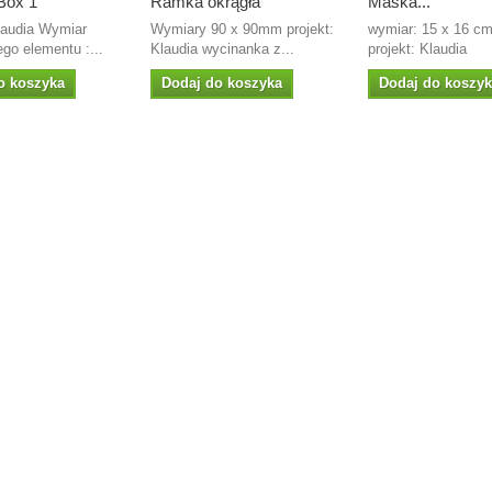
Box 1
Ramka okrągła
Maska...
laudia Wymiar
Wymiary 90 x 90mm projekt:
wymiar: 15 x 16 c
go elementu :...
Klaudia wycinanka z...
projekt: Klaudia
o koszyka
Dodaj do koszyka
Dodaj do koszy