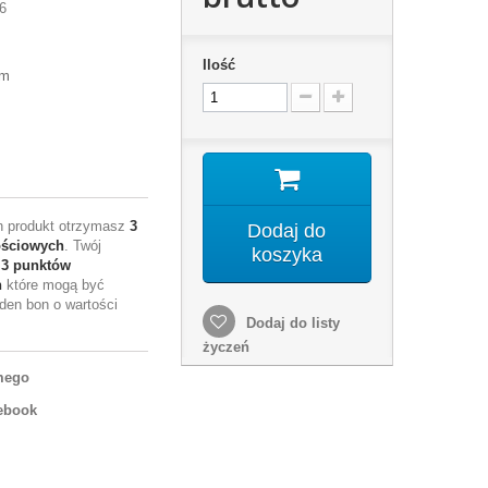
6
Ilość
mm
en produkt otrzymasz
3
Dodaj do
ościowych
. Twój
koszyka
e
3
punktów
h
które mogą być
den bon o wartości
Dodaj do listy
życzeń
mego
ebook