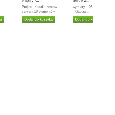
Napisy -...
Serce w...
m
Projekt: Klaudia zestaw
wymiary: 103 x 96 mm proje
zawiera 18 elementów...
: Klaudia...
ka
Dodaj do koszyka
Dodaj do koszyka