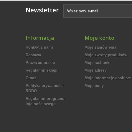
Newsletter
Informacja
Moje konto
Kontakt z nami
Moje zamówienia
Dostawa
Moje zwroty produktów
Prawa autorskie
Moje rachunki
Regulamin sklepu
Moje adresy
O nas
Moje informacje osobiste
Polityka prywatności
Moje bony
RODO
Regulamin programu
lojalnościowego