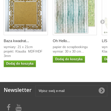
Baza kwadrat...
Oh Hello...
LIST
wymiary: 21 x 21cm
papier do scrapbookingu
wymia
projekt: Klaudia MDF/HDF
wymiar: 30 x 30 cm...
Klaudi
3mm
Dodaj do koszyka
Dod
Dodaj do koszyka
Newsletter