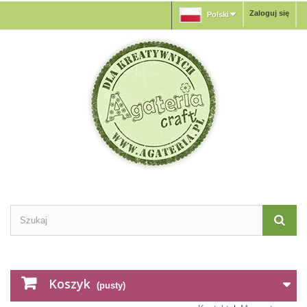
Zaloguj się
Polski
Koszyk
(pusty)