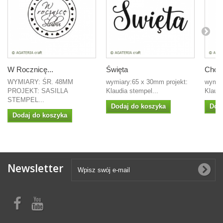
W Rocznicę...
Święta
Choin
WYMIARY: ŚR. 48MM
wymiary:65 x 30mm projekt:
wymia
PROJEKT: SASILLA
Klaudia stempel...
Klaudi
STEMPEL...
Dodaj do koszyka
Dod
Dodaj do koszyka
Newsletter