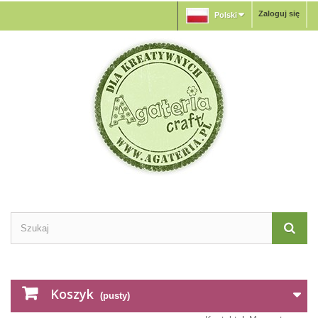
Zaloguj się
Polski
Koszyk
(pusty)