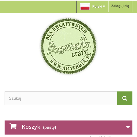
Zaloguj się
Polski
Koszyk
(pusty)