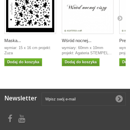
Maska...
Wśród nocnej...
Preze
wymiar: 15 x 16 cm projekt:
wymiary: 60mm x 10mm
wymia
Zuza
projekt: Agateria STEMPEL...
proje
Dodaj do koszyka
Dodaj do koszyka
Dod
Newsletter