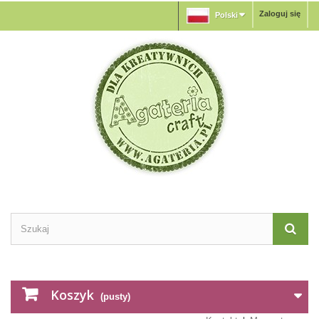
Zaloguj się
Polski
Koszyk
(pusty)