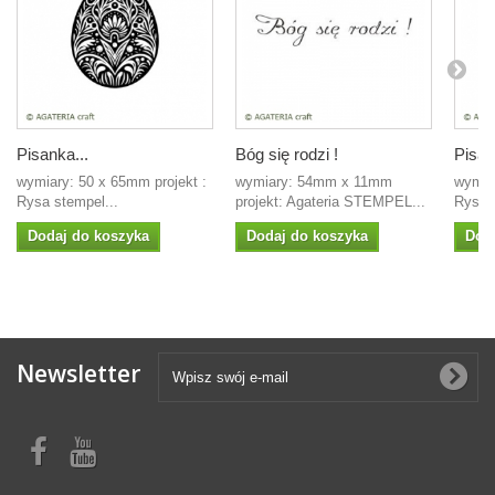
Pisanka...
Bóg się rodzi !
Pisan
wymiary: 50 x 65mm projekt :
wymiary: 54mm x 11mm
wymiar
Rysa stempel...
projekt: Agateria STEMPEL...
Rysa s
Dodaj do koszyka
Dodaj do koszyka
Dod
Newsletter