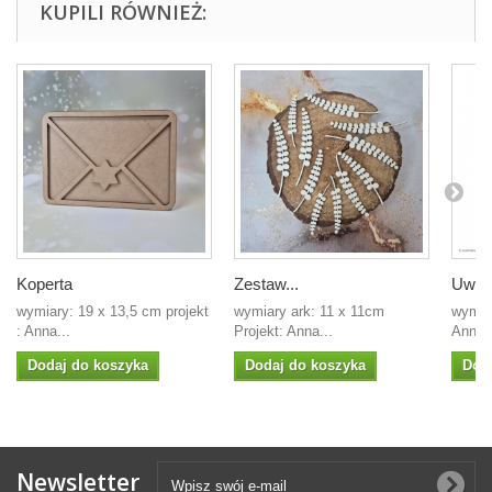
KUPILI RÓWNIEŻ:
Koperta
Zestaw...
Uwier
wymiary: 19 x 13,5 cm projekt
wymiary ark: 11 x 11cm
wymia
: Anna...
Projekt: Anna...
Anna 
Dodaj do koszyka
Dodaj do koszyka
Dod
Newsletter