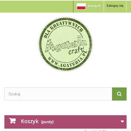
Zaloguj się
Polski
Koszyk
(pusty)