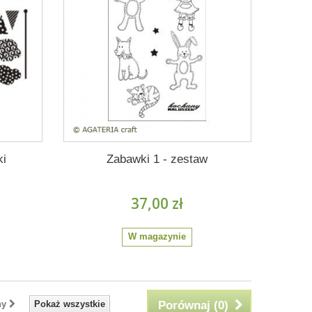
ki
Zabawki 1 - zestaw
37,00 zł
W magazynie
ny
Pokaż wszystkie
Porównaj (
0
)