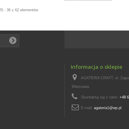
25 - 36 z 62 elementów
Informacja o sklepie
AGATERIA CRAFT, ul. Zapus
Warszawa
Skontaktuj się z nami:
+48 6
E-mail:
agateria1@wp.pl