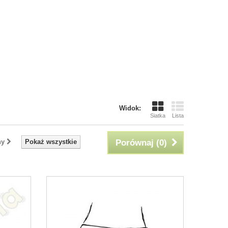
Widok:
Siatka
Lista
ny
Pokaż wszystkie
Porównaj (
0
)