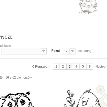
YNCZE
oduktów.
Pokaż
na stronę
--
12
Poprzedni
1
2
3
4
5
6
Następ
25 - 36 z 62 elementów