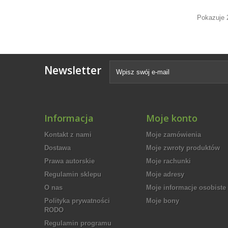
Pokazuje 
Newsletter
Informacja
Moje konto
Kontakt z nami
Moje zamówienia
Dostawa
Moje zwroty produktów
Prawa autorskie
Moje rachunki
Regulamin sklepu
Moje adresy
O nas
Moje informacje osobiste
Polityka prywatności
Moje bony
RODO
Regulamin programu