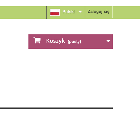
Zaloguj się
Polski
Koszyk
(pusty)