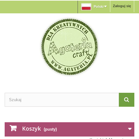
Zaloguj się
Polski
Koszyk
(pusty)