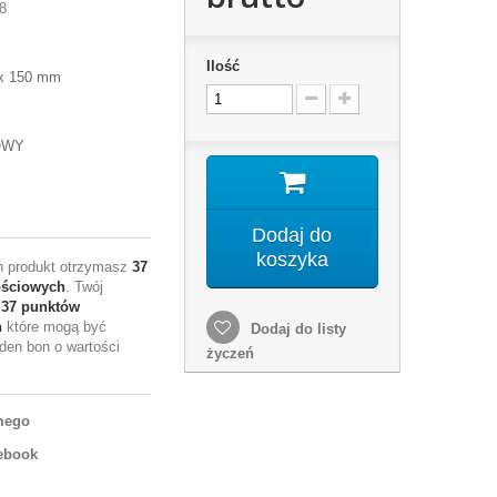
8
Ilość
 x 150 mm
OWY
Dodaj do
koszyka
en produkt otrzymasz
37
ościowych
. Twój
e
37
punktów
h
które mogą być
Dodaj do listy
den bon o wartości
życzeń
mego
ebook