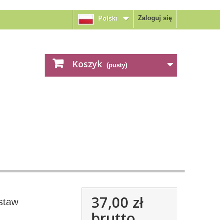
Zaloguj się
Polski
Koszyk
(pusty)
37,00 zł
staw
brutto