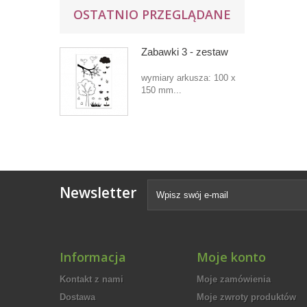
OSTATNIO PRZEGLĄDANE
Zabawki 3 - zestaw
wymiary arkusza: 100 x
150 mm...
Newsletter
Informacja
Moje konto
Kontakt z nami
Moje zamówienia
Dostawa
Moje zwroty produktów