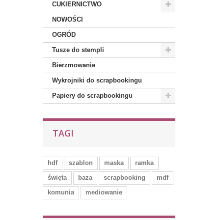
CUKIERNICTWO
NOWOŚCI
OGRÓD
Tusze do stempli
Bierzmowanie
Wykrojniki do scrapbookingu
Papiery do scrapbookingu
TAGI
hdf
szablon
maska
ramka
święta
baza
scrapbooking
mdf
komunia
mediowanie