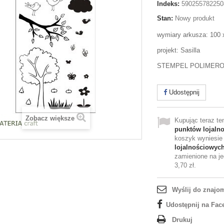
Indeks:
590255782250
Stan:
Nowy produkt
wymiary arkusza: 100
projekt: Sasilla
STEMPEL POLIMER
Udostępnij
Zobacz większe
Kupując teraz t
punktów lojaln
koszyk wyniesi
lojalnościowyc
zamienione na je
3,70 zł
.
Wyślij do znajo
Udostępnij na Fac
Drukuj