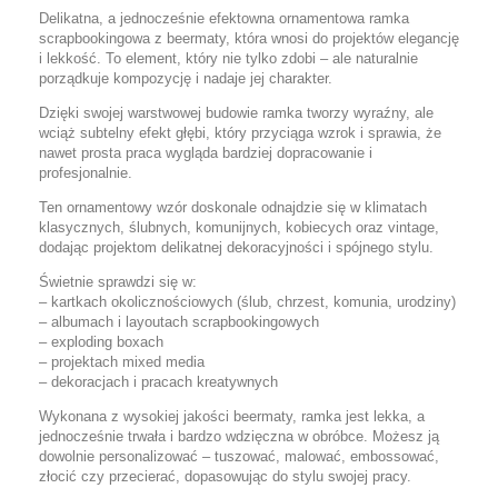
Delikatna, a jednocześnie efektowna ornamentowa ramka
scrapbookingowa z beermaty, która wnosi do projektów elegancję
i lekkość. To element, który nie tylko zdobi – ale naturalnie
porządkuje kompozycję i nadaje jej charakter.
Dzięki swojej warstwowej budowie ramka tworzy wyraźny, ale
wciąż subtelny efekt głębi, który przyciąga wzrok i sprawia, że
nawet prosta praca wygląda bardziej dopracowanie i
profesjonalnie.
Ten ornamentowy wzór doskonale odnajdzie się w klimatach
klasycznych, ślubnych, komunijnych, kobiecych oraz vintage,
dodając projektom delikatnej dekoracyjności i spójnego stylu.
Świetnie sprawdzi się w:
– kartkach okolicznościowych (ślub, chrzest, komunia, urodziny)
– albumach i layoutach scrapbookingowych
– exploding boxach
– projektach mixed media
– dekoracjach i pracach kreatywnych
Wykonana z wysokiej jakości beermaty, ramka jest lekka, a
jednocześnie trwała i bardzo wdzięczna w obróbce. Możesz ją
dowolnie personalizować – tuszować, malować, embossować,
złocić czy przecierać, dopasowując do stylu swojej pracy.