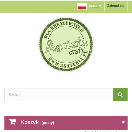
Zaloguj się
Polski
Koszyk
(pusty)