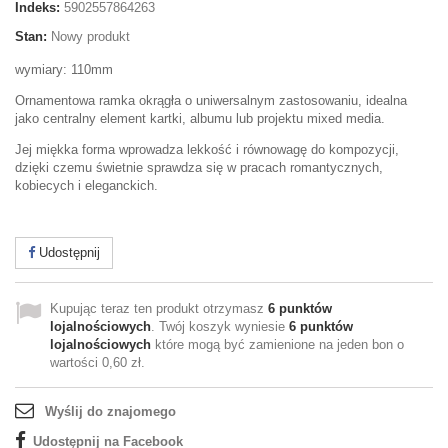
Indeks:
5902557864263
Stan:
Nowy produkt
wymiary: 110mm
Ornamentowa ramka okrągła o uniwersalnym zastosowaniu, idealna
jako centralny element kartki, albumu lub projektu mixed media.
Jej miękka forma wprowadza lekkość i równowagę do kompozycji,
dzięki czemu świetnie sprawdza się w pracach romantycznych,
kobiecych i eleganckich.
Udostępnij
Kupując teraz ten produkt otrzymasz
6
punktów
lojalnościowych
. Twój koszyk wyniesie
6
punktów
lojalnościowych
które mogą być zamienione na jeden bon o
wartości
0,60 zł
.
Wyślij do znajomego
Udostępnij na Facebook