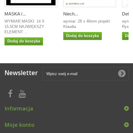
MASKA /...
Niech...
Dekor
WYMIAR MASKI: 14 X
wymiar: 28 x 46mm projekt:
wymiar
15,5CM NAJWIĘKSZY
Klaudia
Rysa 
ELEMENT:...
Dodaj do koszyka
Dod
Dodaj do koszyka
Newsletter
Informacja
Moje konto