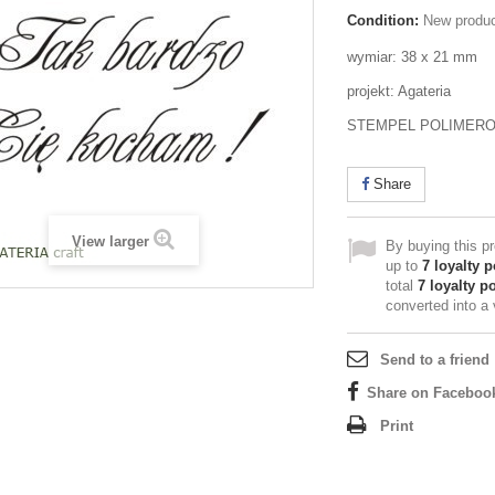
Condition:
New produ
wymiar: 38 x 21 mm
projekt: Agateria
STEMPEL POLIMER
Share
View larger
By buying this p
up to
7
loyalty p
total
7
loyalty po
converted into a
Send to a friend
Share on Faceboo
Print