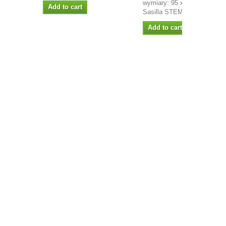
wymiary: 95 x 44 mm projek
Add to cart
Sasilla STEMPEL...
Add to cart