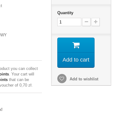
ct
Quantity
OWY
Add to cart
roduct you can collect
oints
. Your cart will
Add to wishlist
ints
that can be
 voucher of
0,70 zł
.
k!