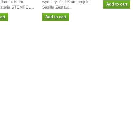
 20mm x 6mm
wymiary: śr: 93mm projekt:
Add to cart
Agateria STEMPEL...
Sasilla Zestaw...
art
Add to cart