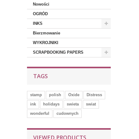
Nowości
OGRÓD
INKS
Bierzmowanie
WYKROJNIKI
SCRAPBOOKING PAPERS
TAGS
stamp
polish
Oxide
Distress
ink
holidays
swieta
swiat
wonderful
cudownych
VIEWED PRODUCTS