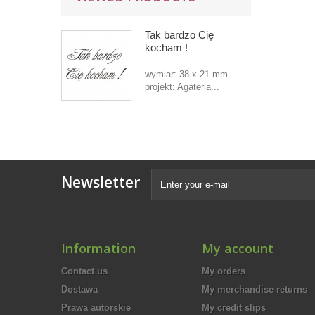
Tak bardzo Cię
kocham !
wymiar: 38 x 21 mm
projekt: Agateria...
Newsletter
Information
My account
Contact us
My orders
Dostawa
My merchandise returns
Prawa autorskie
My credit slips