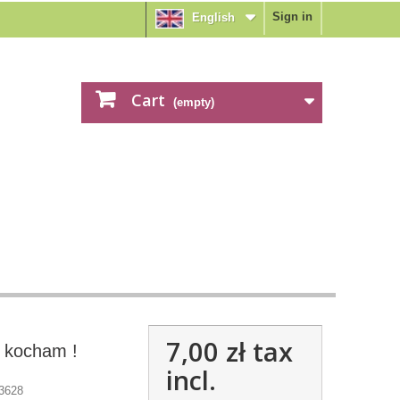
Sign in
English
Cart
(empty)
7,00 zł
tax
ę kocham !
incl.
3628