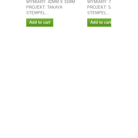
WYMIARY: 42MM X 31MM
WYMIARY: 78MM X 100M
PROJEKT: TAKAYA
PROJEKT: SASILLA
STEMPEL...
STEMPEL...
Add to cart
Add to cart