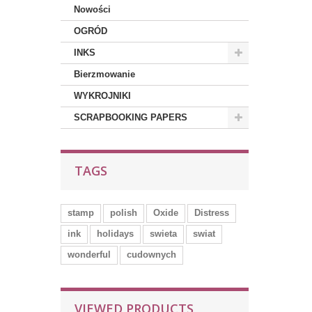
Nowości
OGRÓD
INKS
Bierzmowanie
WYKROJNIKI
SCRAPBOOKING PAPERS
TAGS
stamp
polish
Oxide
Distress
ink
holidays
swieta
swiat
wonderful
cudownych
VIEWED PRODUCTS