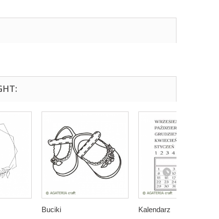
GHT:
Buciki
Kalendarz