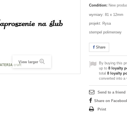
Condition:
New produ
wymiary: 81 x 12mm
projekt: Rysa
stempel polimerowy
Share
View larger
By buying this p
up to
8
loyalty p
total
8
loyalty po
converted into a
Send to a friend
Share on Faceboo
Print