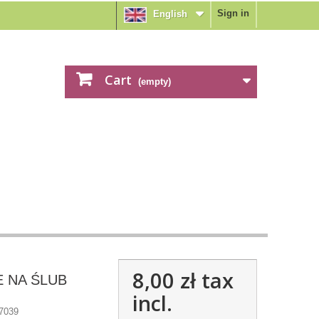
Sign in
English
Cart
(empty)
8,00 zł
tax
 NA ŚLUB
incl.
7039