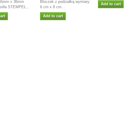
 65mm x 36mm
Bloczek z podziałką wymiary:
Add to cart
asilla STEMPEL...
6 cm x 8 cm...
art
Add to cart