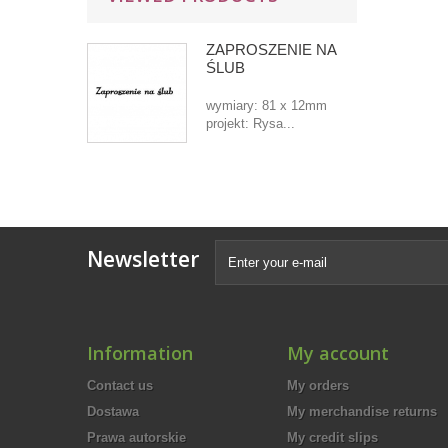
ZAPROSZENIE NA
ŚLUB
wymiary: 81 x 12mm
projekt: Rysa...
Newsletter
Information
My account
Contact us
My orders
Dostawa
My merchandise returns
Prawa autorskie
My credit slips