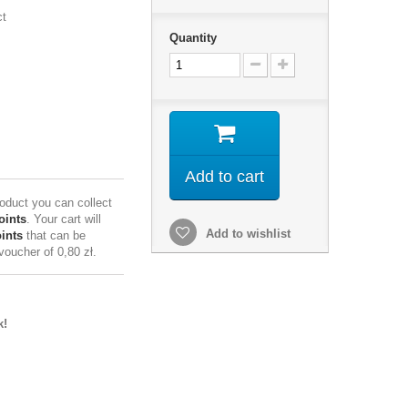
ct
Quantity
Add to cart
roduct you can collect
oints
. Your cart will
Add to wishlist
ints
that can be
 voucher of
0,80 zł
.
k!