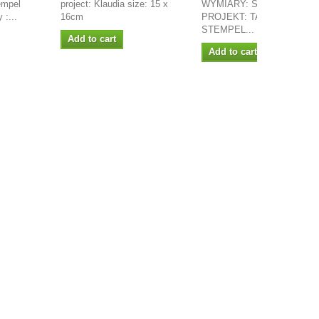
empel
project: Klaudia size: 15 x
WYMIARY: ŚR 48MM
 :...
16cm
PROJEKT: TAKAYA
STEMPEL...
Add to cart
Add to cart