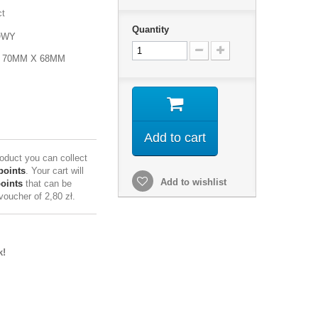
ct
Quantity
OWY
 70MM X 68MM
Add to cart
roduct you can collect
points
. Your cart will
Add to wishlist
points
that can be
 voucher of
2,80 zł
.
k!