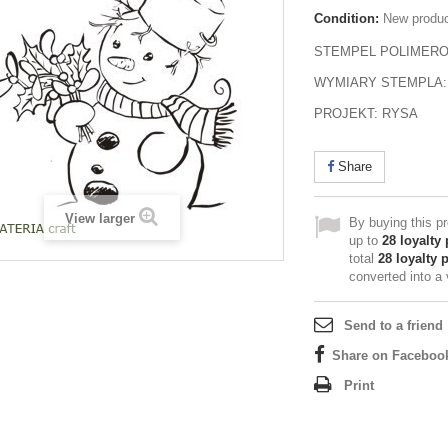
Condition:
New produ
STEMPEL POLIMER
WYMIARY STEMPLA:
PROJEKT: RYSA
Share
View larger
By buying this p
up to
28
loyalty 
total
28
loyalty 
converted into a
Send to a friend
Share on Faceboo
Print