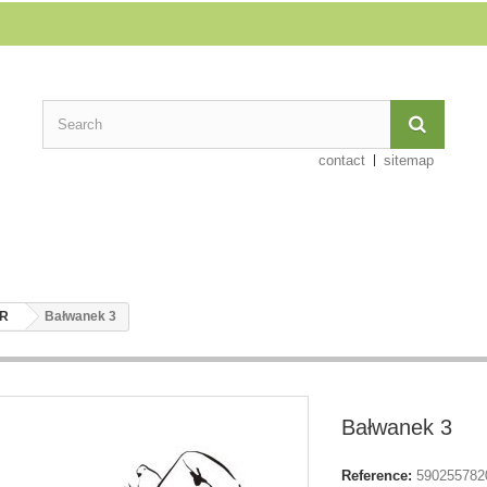
contact
sitemap
ER
Bałwanek 3
Bałwanek 3
Reference:
590255782