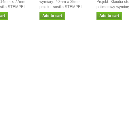
 114mm x 77mm
wymiary: 40mm x 28mm
Projekt: Klaudia st
asilla STEMPEL...
projekt: sasilla STEMPEL...
polimerowy wymiary
art
Add to cart
Add to cart