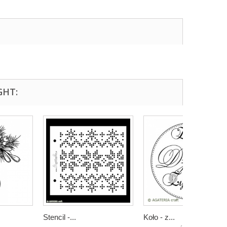
GHT:
Stencil -...
Koło - z...