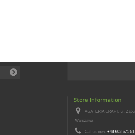
Store Information
AGATERIA CRAFT, ul. Zapus
Warszawa
Call us now:
+48 603 571 51