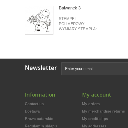
Bałwanek 3
STEMPEL
POLIMEROWY
WYMIARY STEMPLA:...
Newsletter
Information
My account
Contact us
My orders
Dostawa
My merchandise returns
Prawa autorskie
My credit slips
Regulamin sklepu
My addresses