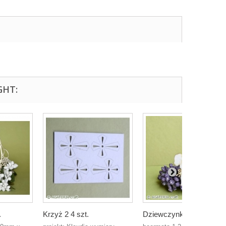
GHT:
.
Krzyż 2 4 szt.
Dziewczynka...