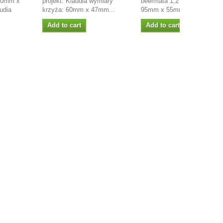
 90mm x
projekt: Klaudia wymiary
beermata 1,2 mm wymiar:
udia
krzyża: 60mm x 47mm...
95mm x 55mm projekt: Rys
Add to cart
Add to cart