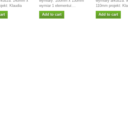
rkusza: 140mm x
wymiary: 100mm x 130mm
wymiary arkusza:
jekt: Klaudia
wymiar 1 elementui:...
110mm projekt: Kla
art
Add to cart
Add to cart