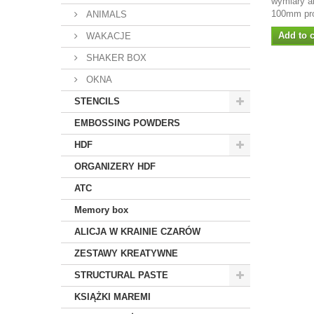
wymiary a
100mm pro
ANIMALS
Add to c
WAKACJE
SHAKER BOX
OKNA
STENCILS
EMBOSSING POWDERS
HDF
ORGANIZERY HDF
ATC
Memory box
ALICJA W KRAINIE CZARÓW
ZESTAWY KREATYWNE
STRUCTURAL PASTE
KSIĄŻKI MAREMI