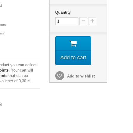
ct
Quantity
0 mm
2mm
Add to cart
roduct you can collect
oints
. Your cart will
ints
that can be
Add to wishlist
 voucher of
0,30 zł
.
k!