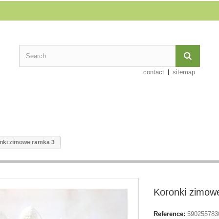
contact
sitemap
nki zimowe ramka 3
Koronki zimow
Reference:
590255783