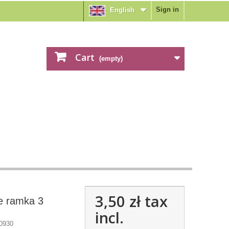
Sign in
English
Cart
(empty)
3,50 zł
tax
e ramka 3
incl.
0930