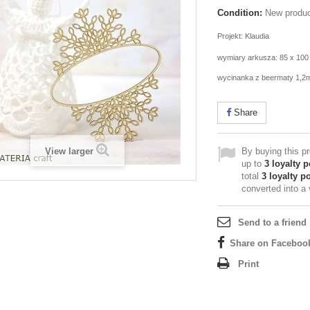
Condition:
New produ
Projekt: Klaudia
wymiary arkusza: 85 x 10
wycinanka z beermaty 1,
Share
View larger
By buying this p
up to
3
loyalty p
total
3
loyalty po
converted into a
Send to a friend
Share on Faceboo
Print