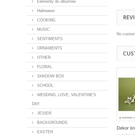
Elementy do albumów
Halloween
REV
COOKING
MUSIC
No custom
SENTIMENTS
ORNAMENTS
CUS
OTHER
FLORAL
SHADOW BOX
SCHOOL
WEDDING, LOVE, VALENTINE'S
DAY
JESIEŃ
BACKGROUNDS
Dekor śn
EASTER