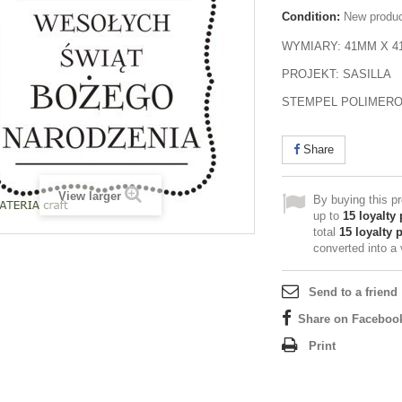
Condition:
New produ
WYMIARY: 41MM X 
PROJEKT: SASILLA
STEMPEL POLIMER
Share
View larger
By buying this p
up to
15
loyalty 
total
15
loyalty 
converted into a
Send to a friend
Share on Faceboo
Print