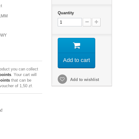
ct
Quantity
41MM
OWY
Add to cart
roduct you can collect
points
. Your cart will
Add to wishlist
points
that can be
 voucher of
1,50 zł
.
k!