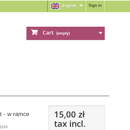
Sign in
English
Cart
(empty)
15,00 zł
t - w ramce
tax incl.
1624