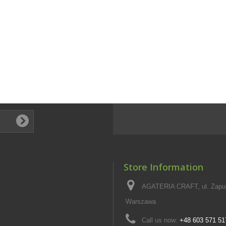
Store Information
AGATERIA CRAFT, ul. Zapus
Warszawa
Call us now:
+48 603 571 51