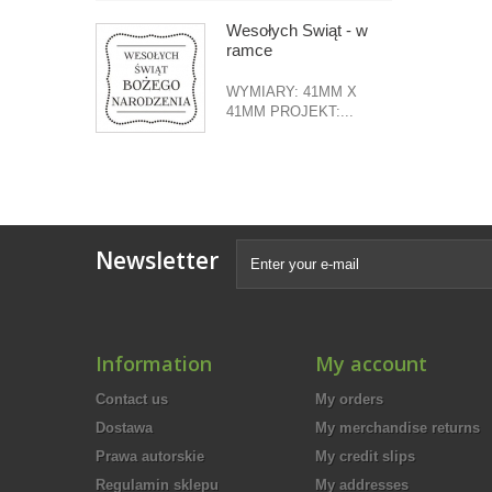
Wesołych Świąt - w
ramce
WYMIARY: 41MM X
41MM PROJEKT:...
Newsletter
Information
My account
Contact us
My orders
Dostawa
My merchandise returns
Prawa autorskie
My credit slips
Regulamin sklepu
My addresses