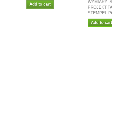
WYMIARY: ŚR 48MM
Add to cart
PROJEKT:TAKAYA
STEMPEL POLIMEROWY
Add to cart