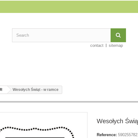
contact
sitemap
ER
Wesołych Świąt - w ramce
Wesołych Świą
Reference:
590255782