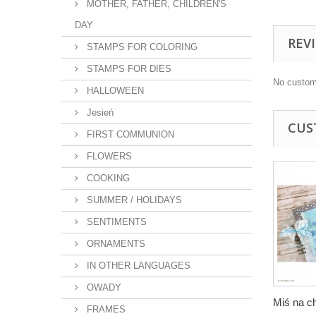
MOTHER, FATHER, CHILDREN'S
DAY
REV
STAMPS FOR COLORING
STAMPS FOR DIES
No custom
HALLOWEEN
Jesień
CUS
FIRST COMMUNION
FLOWERS
COOKING
SUMMER / HOLIDAYS
SENTIMENTS
ORNAMENTS
IN OTHER LANGUAGES
OWADY
Miś na c
FRAMES