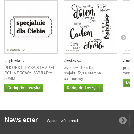
Etykieta...
Zestaw...
Zesta
PROJEKT: RYSA STEMPEL
wymiary: 10 x 9cm
projek
POLIMEROWY WYMIARY:
projekt: Rysa stempel
zestaw
50MM...
polimerowy
Dod
Dodaj do koszyka
Dodaj do koszyka
Newsletter