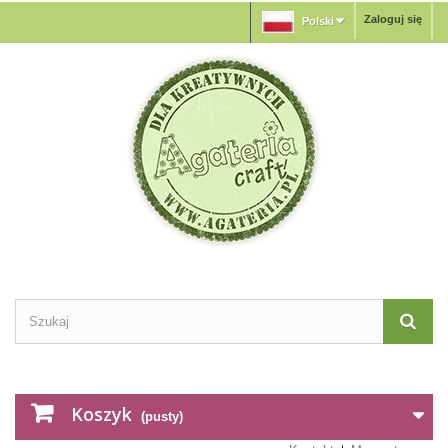
Zaloguj się
Polski
Koszyk
(pusty)