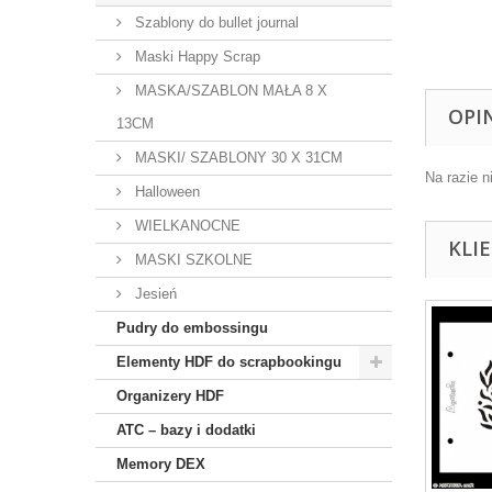
Szablony do bullet journal
Maski Happy Scrap
MASKA/SZABLON MAŁA 8 X
OPI
13CM
MASKI/ SZABLONY 30 X 31CM
Na razie n
Halloween
WIELKANOCNE
KLI
MASKI SZKOLNE
Jesień
Pudry do embossingu
Elementy HDF do scrapbookingu
Organizery HDF
ATC – bazy i dodatki
Memory DEX