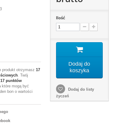
3
Ilość
M
Dodaj do
en produkt otrzymasz
17
koszyka
ościowych
. Twój
e
17
punktów
h
które mogą być
Dodaj do listy
den bon o wartości
życzeń
mego
ebook