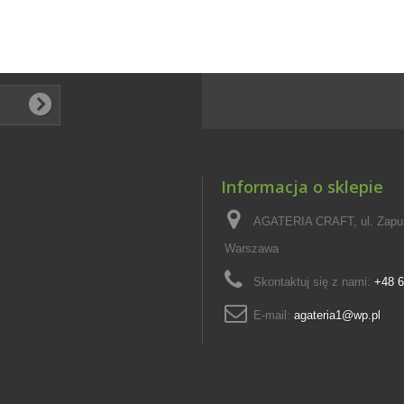
Informacja o sklepie
AGATERIA CRAFT, ul. Zapus
Warszawa
Skontaktuj się z nami:
+48 6
E-mail:
agateria1@wp.pl