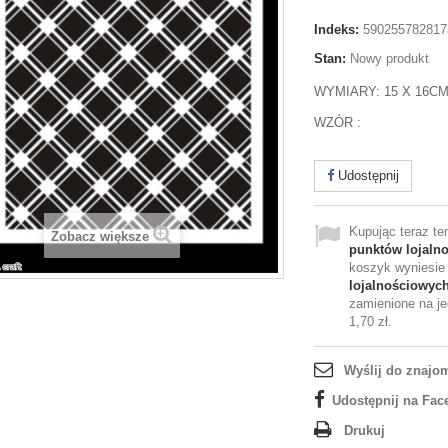
Indeks:
590255782817
Stan:
Nowy produkt
WYMIARY: 15 X 16C
WZÓR :
Udostępnij
Kupując teraz t
Zobacz większe
punktów lojaln
koszyk wyniesi
lojalnościowyc
zamienione na je
1,70 zł
.
Wyślij do znajo
Udostępnij na Fac
Drukuj