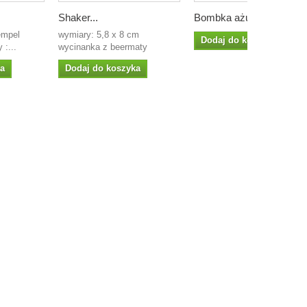
Shaker...
Bombka ażur...
empel
wymiary: 5,8 x 8 cm
Dodaj do koszyka
 :...
wycinanka z beermaty
ka
Dodaj do koszyka