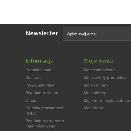
Newsletter
Informacja
Moje konto
Kontakt z nami
Moje zamówienia
Dostawa
Moje zwroty produktów
Prawa autorskie
Moje rachunki
Regulamin sklepu
Moje adresy
O nas
Moje informacje osobiste
Polityka prywatności
Moje bony
RODO
Regulamin programu
lojalnościowego