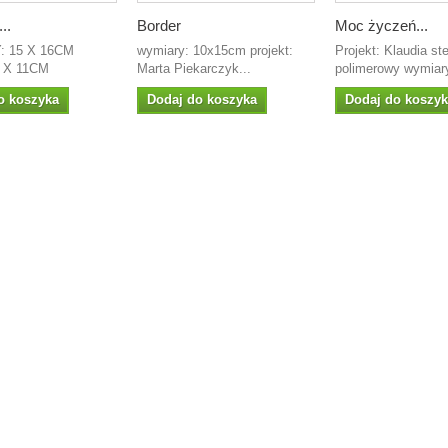
..
Border
Moc życzeń...
 15 X 16CM
wymiary: 10x15cm projekt:
Projekt: Klaudia st
 X 11CM
Marta Piekarczyk...
polimerowy wymiary
o koszyka
Dodaj do koszyka
Dodaj do koszy