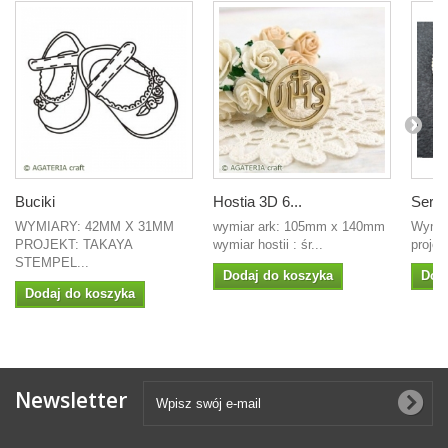
Buciki
Hostia 3D 6...
Serce 
WYMIARY: 42MM X 31MM
wymiar ark: 105mm x 140mm
Wymi
PROJEKT: TAKAYA
wymiar hostii : śr...
projek
STEMPEL...
Dodaj do koszyka
Dod
Dodaj do koszyka
Newsletter