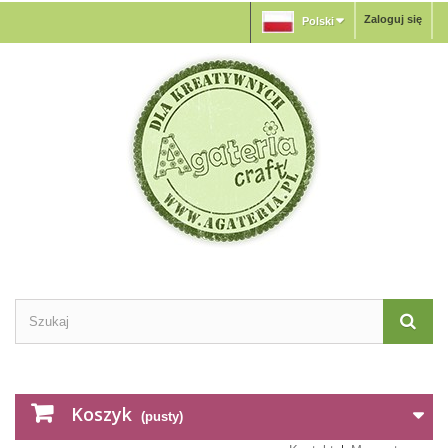
Zaloguj się
Polski
Koszyk
(pusty)