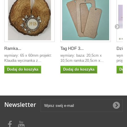
Ramka...
Tag HDF 3...
Dziad
wymiary: 65 x 60mm projekt:
wymiary: baza: 20,5cm x
wymiar
Klaudia wycinanka z...
10,5cm ramka:20,5cm x...
projek
Dodaj do koszyka
Dodaj do koszyka
Dod
Newsletter