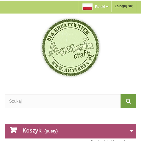
Zaloguj się
Polski
Koszyk
(pusty)