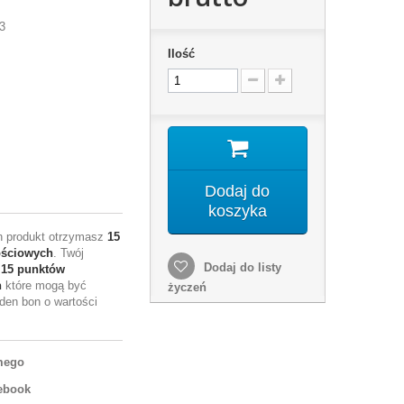
3
Ilość
Dodaj do
koszyka
en produkt otrzymasz
15
ościowych
. Twój
Dodaj do listy
e
15
punktów
h
które mogą być
życzeń
den bon o wartości
mego
ebook