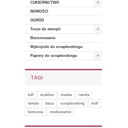
CUKIERNICTWO
NOWOŚCI
OGRÓD
Tusze do stempli
Bierzmowanie
Wykrojniki do scrapbookingu
Papiery do scrapbookingu
TAGI
hdf
szablon
maska
ramka
święta
baza
scrapbooking
mdf
komunia
mediowanie