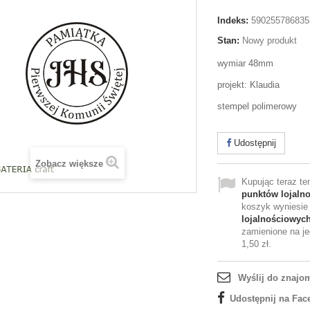
Indeks:
590255786835
Stan:
Nowy produkt
wymiar 48mm
projekt: Klaudia
stempel polimerowy
Udostępnij
Zobacz większe
Kupując teraz t
punktów lojaln
koszyk wyniesi
lojalnościowyc
zamienione na je
1,50 zł
.
Wyślij do znajo
Udostępnij na Fac