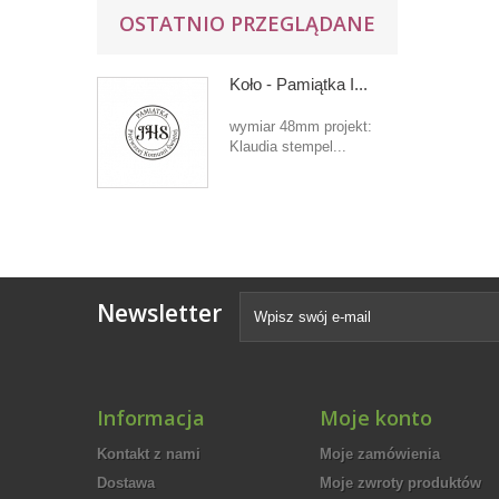
OSTATNIO PRZEGLĄDANE
Koło - Pamiątka I...
wymiar 48mm projekt:
Klaudia stempel...
Newsletter
Informacja
Moje konto
Kontakt z nami
Moje zamówienia
Dostawa
Moje zwroty produktów