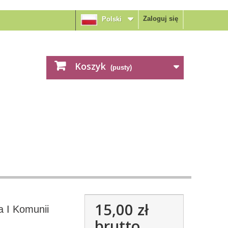
Zaloguj się
Polski
Koszyk
(pusty)
15,00 zł
a I Komunii
brutto