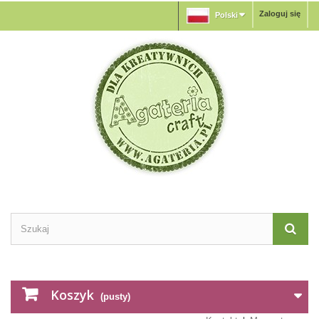
Zaloguj się
Polski
Koszyk
(pusty)