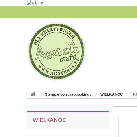
Stemple do scrapbookingu
WIELKANOC
K
WIELKANOC