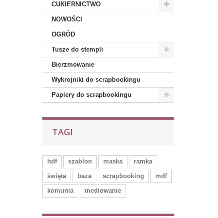
CUKIERNICTWO
NOWOŚCI
OGRÓD
Tusze do stempli
Bierzmowanie
Wykrojniki do scrapbookingu
Papiery do scrapbookingu
TAGI
hdf
szablon
maska
ramka
święta
baza
scrapbooking
mdf
komunia
mediowanie