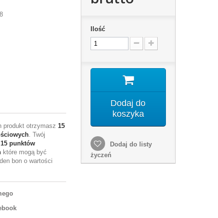
8
Ilość
Dodaj do
koszyka
en produkt otrzymasz
15
ościowych
. Twój
e
15
punktów
Dodaj do listy
h
które mogą być
życzeń
den bon o wartości
mego
ebook