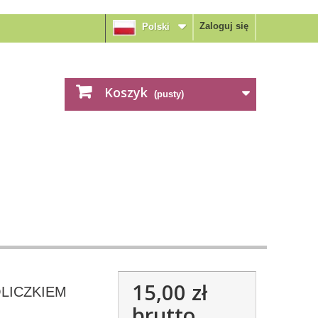
Zaloguj się
Polski
Koszyk
(pusty)
15,00 zł
ÓLICZKIEM
brutto