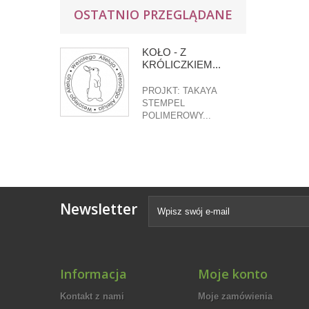
OSTATNIO PRZEGLĄDANE
KOŁO - Z
KRÓLICZKIEM...
PROJKT: TAKAYA
STEMPEL
POLIMEROWY...
Newsletter
Informacja
Moje konto
Kontakt z nami
Moje zamówienia