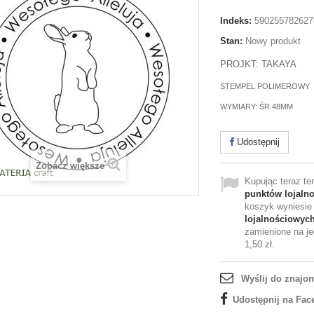
Indeks:
590255782627
Stan:
Nowy produkt
PROJKT: TAKAYA
STEMPEL POLIMEROWY
WYMIARY: ŚR 48MM
Udostępnij
Zobacz większe
Kupując teraz t
punktów lojaln
koszyk wyniesi
lojalnościowyc
zamienione na je
1,50 zł
.
Wyślij do znajo
Udostępnij na Fac