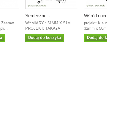
Serdeczne...
Wśród nocnej...
 Zestaw
WYMIARY : 51MM X 51M
projekt: Klaudia wymiar:
li...
PROJEKT: TAKAYA
32mm x 50mm
ka
Dodaj do koszyka
Dodaj do koszyka