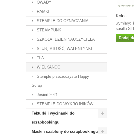
OWADY
RAMKI
Koło -...
STEMPLE DO OZNACZANIA
wymiary: ś
sasilla S
STEAMPUNK
Dodaj d
SZKOŁA, DZIEŃ NAUCZYCIELA
ŚLUB, MIŁOŚĆ, WALENTYNKI
TŁA
WIELKANOC
Stemple przezroczyste Happy
Scrap
Jesień 2021
STEMPLE DO WYKROJNIKÓW
Tekturki i wycinanki do
scrapbookingu
Maski i szablony do scrapbookingu