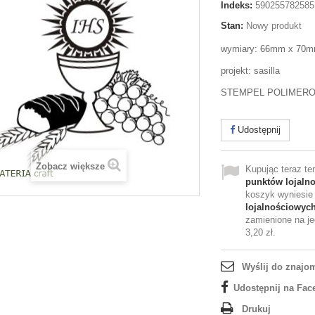
Indeks:
590255782585
Stan:
Nowy produkt
wymiary: 66mm x 70
projekt: sasilla
STEMPEL POLIMER
Udostępnij
Zobacz większe
Kupując teraz t
punktów lojaln
koszyk wyniesi
lojalnościowyc
zamienione na je
3,20 zł
.
Wyślij do znajo
Udostępnij na Fac
Drukuj