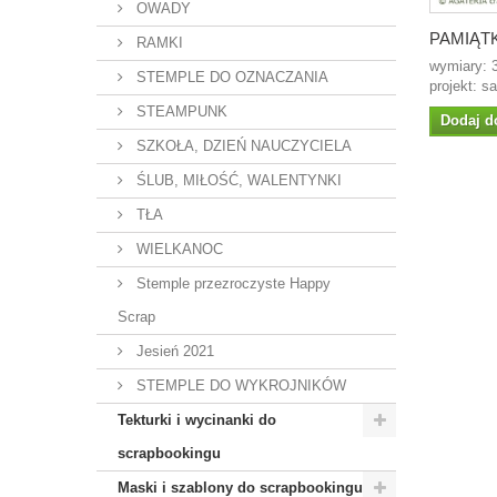
OWADY
PAMIĄTK
RAMKI
wymiary:
STEMPLE DO OZNACZANIA
projekt: s
STEAMPUNK
Dodaj d
SZKOŁA, DZIEŃ NAUCZYCIELA
ŚLUB, MIŁOŚĆ, WALENTYNKI
TŁA
WIELKANOC
Stemple przezroczyste Happy
Scrap
Jesień 2021
STEMPLE DO WYKROJNIKÓW
Tekturki i wycinanki do
scrapbookingu
Maski i szablony do scrapbookingu