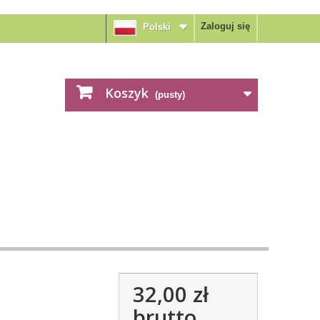
Zaloguj się
Polski
Koszyk
(pusty)
32,00 zł
brutto