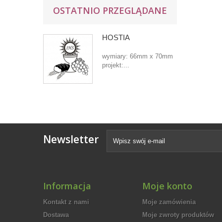
OSTATNIO PRZEGLĄDANE
HOSTIA
wymiary: 66mm x 70mm
projekt:...
Newsletter
Informacja
Moje konto
Kontakt z nami
Moje zamówienia
Dostawa
Moje zwroty produktów