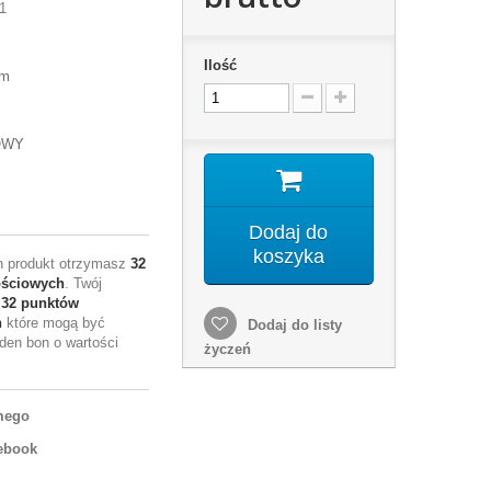
1
Ilość
mm
OWY
Dodaj do
koszyka
en produkt otrzymasz
32
ościowych
. Twój
e
32
punktów
h
które mogą być
Dodaj do listy
den bon o wartości
życzeń
mego
ebook