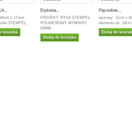
A...
Etykieta...
Pięciolinie...
 34mm x 17mm
PROJEKT: RYSA STEMPEL
wymiary: 11cm x 8
asilla STEMPEL...
POLIMEROWY WYMIARY:
elementu ok: 10cm.
50MM...
o koszyka
Dodaj do koszy
Dodaj do koszyka