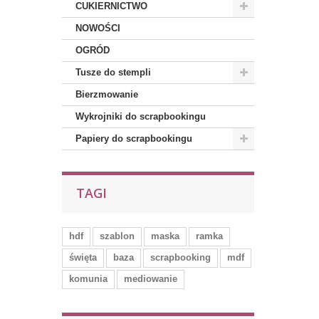
CUKIERNICTWO
NOWOŚCI
OGRÓD
Tusze do stempli
Bierzmowanie
Wykrojniki do scrapbookingu
Papiery do scrapbookingu
TAGI
hdf
szablon
maska
ramka
święta
baza
scrapbooking
mdf
komunia
mediowanie