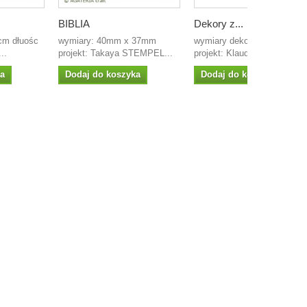
BIBLIA
Dekory z...
cm dłuośc
wymiary: 40mm x 37mm
wymiary dekoru: 145 x 23m
..
projekt: Takaya STEMPEL...
projekt: Klaudia...
ka
Dodaj do koszyka
Dodaj do koszyka