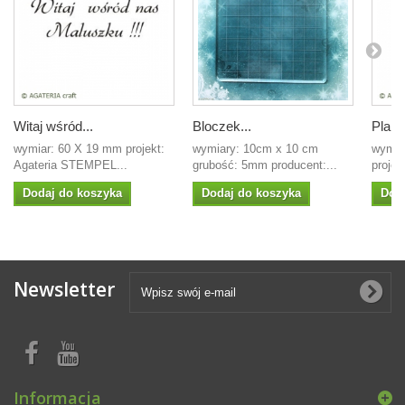
Witaj wśród...
Bloczek...
Plam
wymiar: 60 X 19 mm projekt:
wymiary: 10cm x 10 cm
wymia
Agateria STEMPEL...
grubość: 5mm producent:...
projek
Dodaj do koszyka
Dodaj do koszyka
Dod
Newsletter
Informacja