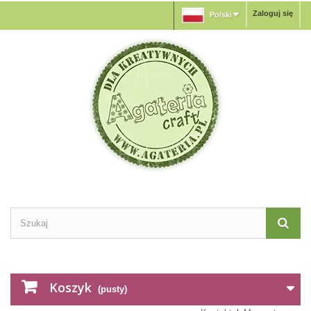
Zaloguj się
Polski
Koszyk
(pusty)