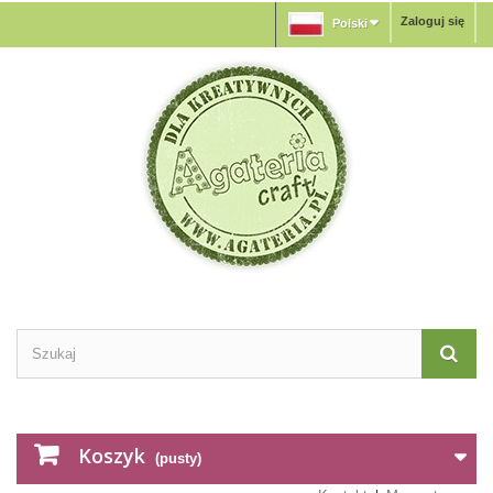
Zaloguj się
Polski
Koszyk
(pusty)