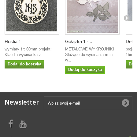
Hostia 1
Gałązka 1 -...
Dekor
wymiary śr: 60mm projekt:
METALOWE WYKROJNIKI
projek
Klaudia wycinanka z...
Służące do wycinania m.in
15mm
w...
Dodaj do koszyka
Dod
Dodaj do koszyka
Newsletter