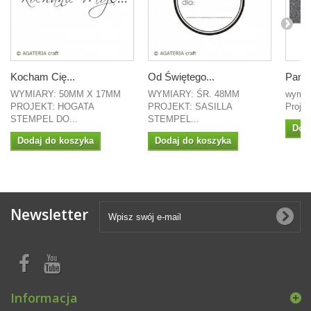
Kocham Cię...
Od Świętego...
Pamią
WYMIARY: 50MM X 17MM
WYMIARY: ŚR. 48MM
wymia
PROJEKT: HOGATA
PROJEKT: SASILLA
Projek
STEMPEL DO...
STEMPEL...
Dod
Dodaj do koszyka
Dodaj do koszyka
Newsletter
Informacja