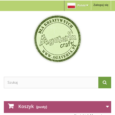
Zaloguj się
Polski
Koszyk
(pusty)