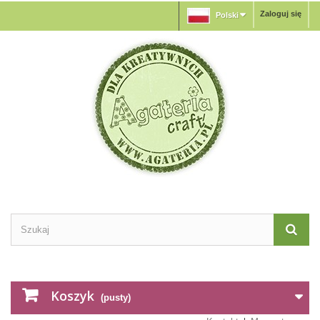
Zaloguj się
Polski
Koszyk
(pusty)