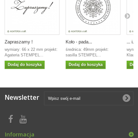
Zapraszamy !
Koło - pada...
... i...
wymiary: 66 x 22 mm projekt:
średnica: 49mm projekt:
wymia
Agateria STEMPEL...
sasilla STEMPEL...
Klaudi
Dodaj do koszyka
Dodaj do koszyka
Dod
Newsletter
Informacja