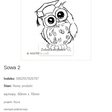
Zobacz większe
Sowa 2
Indeks:
5902557826797
Stan:
Nowy produkt
wymiary: 60mm x 70mm
projekt: Rysa
stempel polimerowy