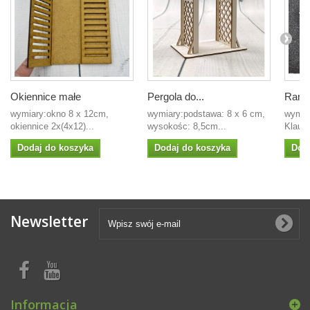
Okiennice małe
Pergola do...
Ramk
wymiary:okno 8 x 12cm,
wymiary:podstawa: 8 x 6 cm,
wymiar
okiennice 2x(4x12)...
wysokośc: 8,5cm...
Klaudi
Dodaj do koszyka
Dodaj do koszyka
Dod
Newsletter
Informacja