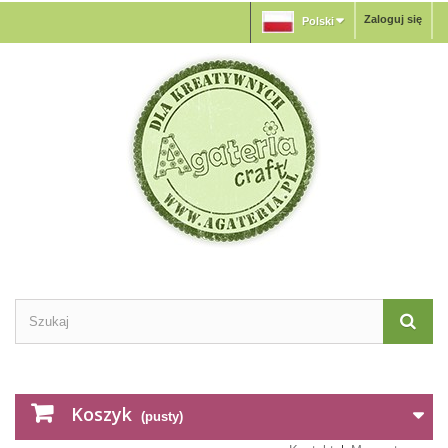
Zaloguj się
Polski
Koszyk
(pusty)