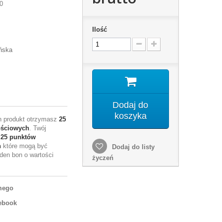
0
Ilość
ńska
Dodaj do
koszyka
en produkt otrzymasz
25
ościowych
. Twój
e
25
punktów
h
które mogą być
Dodaj do listy
den bon o wartości
życzeń
mego
ebook