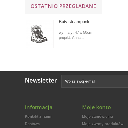
OSTATNIO PRZEGLĄDANE
Buty steampunk
wymiary: 47 x 50cm
projekt: Anna...
Newsletter
Informacja
Moje konto
Kontakt z nami
Moje zamówienia
Dostawa
Moje zwroty produktów