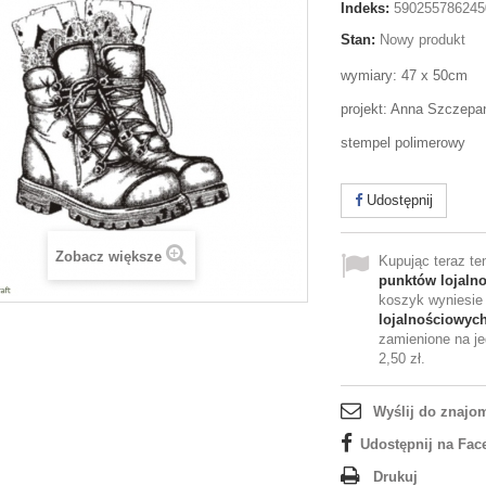
Indeks:
590255786245
Stan:
Nowy produkt
wymiary: 47 x 50cm
projekt: Anna Szczepa
stempel polimerowy
Udostępnij
Zobacz większe
Kupując teraz t
punktów lojaln
koszyk wyniesi
lojalnościowyc
zamienione na je
2,50 zł
.
Wyślij do znajo
Udostępnij na Fac
Drukuj