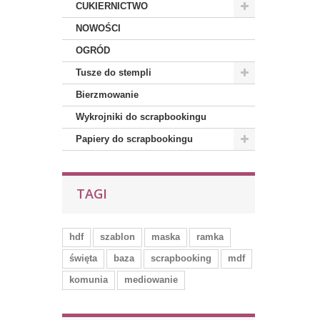
CUKIERNICTWO
NOWOŚCI
OGRÓD
Tusze do stempli
Bierzmowanie
Wykrojniki do scrapbookingu
Papiery do scrapbookingu
TAGI
hdf
szablon
maska
ramka
święta
baza
scrapbooking
mdf
komunia
mediowanie