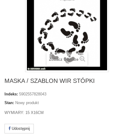
Zobacz większe
MASKA / SZABLON WIR STÓPKI
Indeks:
5902557828043
Stan:
Nowy produkt
WYMIARY: 15 X16CM
Udostępnij