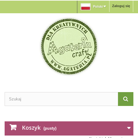
Zaloguj się
Polski
Koszyk
(pusty)