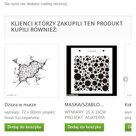
Na razie nie dodano żadnej recenzji.
KLIENCI KTÓRZY ZAKUPILI TEN PRODUKT
KUPILI RÓWNIEŻ:
Dziura w murze
MASKA/SZABLO...
Koła 
wymiary: 72 x 60mm projekt:
WYMIARY: 15 X 16CM
wymia
Anna Szczepańska...
PROJEKT: AGATERIA
projek
Dodaj do koszyka
Dodaj do koszyka
Dod