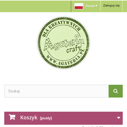
Zaloguj się
Polski
Koszyk
(pusty)