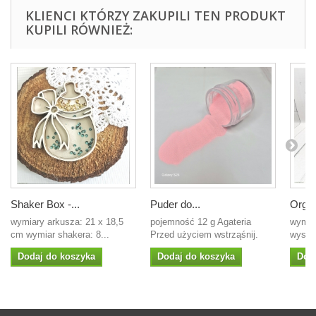
KLIENCI KTÓRZY ZAKUPILI TEN PRODUKT
KUPILI RÓWNIEŻ:
Shaker Box -...
Puder do...
Organ
wymiary arkusza: 21 x 18,5
pojemność 12 g Agateria
wymia
cm wymiar shakera: 8...
Przed użyciem wstrząśnij.
wys.1
Dodaj do koszyka
Dodaj do koszyka
Dod