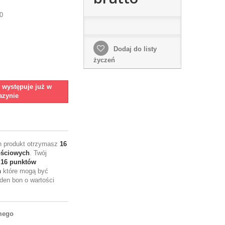
0
Dodaj do listy
życzeń
e występuje już w
zynie
en produkt otrzymasz
16
ościowych
. Twój
e
16
punktów
h
które mogą być
den bon o wartości
mego