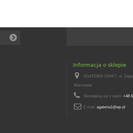
Informacja o sklepie
AGATERIA CRAFT, ul. Zapus
Warszawa
Skontaktuj się z nami:
+48 6
E-mail:
agateria1@wp.pl