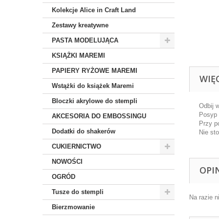
Kolekcje Alice in Craft Land
Zestawy kreatywne
PASTA MODELUJĄCA
KSIĄŻKI MAREMI
PAPIERY RYŻOWE MAREMI
WIĘ
Wstążki do książek Maremi
Bloczki akrylowe do stempli
Odbij 
Posyp 
AKCESORIA DO EMBOSSINGU
Przy p
Dodatki do shakerów
Nie sto
CUKIERNICTWO
NOWOŚCI
OPI
OGRÓD
Tusze do stempli
Na razie n
Bierzmowanie