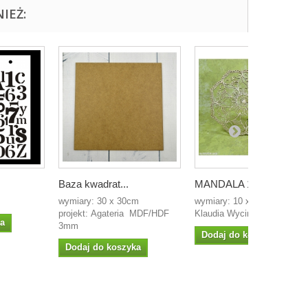
IEŻ:
Baza kwadrat...
MANDALA 1
m
wymiary: 30 x 30cm
wymiary: 10 x 10cm projekt:
projekt: Agateria MDF/HDF
Klaudia Wycinanka z...
ka
3mm
Dodaj do koszyka
Dodaj do koszyka