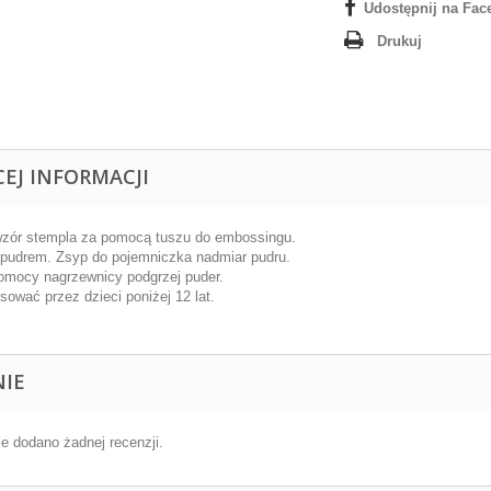
Udostępnij na Fac
Drukuj
CEJ INFORMACJI
wzór stempla za pomocą tuszu do embossingu.
pudrem. Zsyp do pojemniczka nadmiar pudru.
omocy nagrzewnicy podgrzej puder.
sować przez dzieci poniżej 12 lat.
NIE
ie dodano żadnej recenzji.