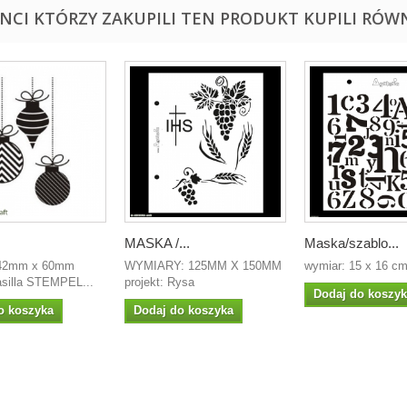
ENCI KTÓRZY ZAKUPILI TEN PRODUKT KUPILI RÓWN
MASKA /...
Maska/szablo...
 42mm x 60mm
WYMIARY: 125MM X 150MM
wymiar: 15 x 16 c
asilla STEMPEL...
projekt: Rysa
Dodaj do koszy
o koszyka
Dodaj do koszyka