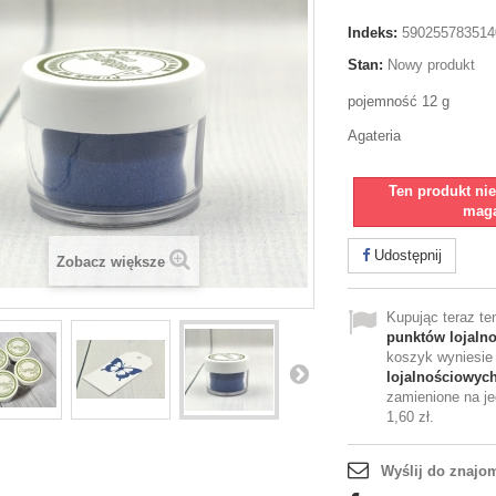
Indeks:
590255783514
Stan:
Nowy produkt
pojemność 12 g
Agateria
Ten produkt ni
maga
Udostępnij
Zobacz większe
Kupując teraz t
punktów lojaln
koszyk wyniesi
lojalnościowyc
zamienione na je
1,60 zł
.
Wyślij do znajo