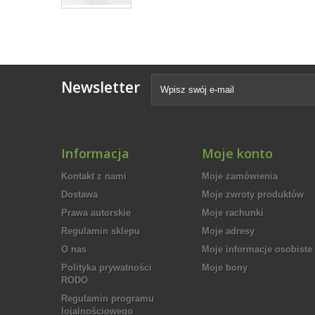
Newsletter
Informacja
Moje konto
Kontakt z nami
Moje zamówienia
Dostawa
Moje zwroty produktów
Prawa autorskie
Moje rachunki
Regulamin sklepu
Moje adresy
O nas
Moje informacje osobiste
Polityka prywatności
Moje bony
RODO
Regulamin programu
lojalnościowego