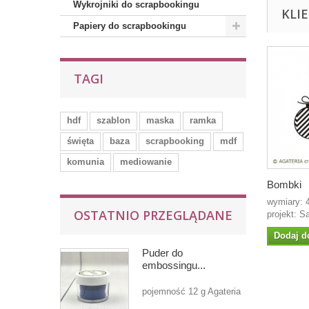
Wykrojniki do scrapbookingu
KLI
Papiery do scrapbookingu
TAGI
hdf
szablon
maska
ramka
święta
baza
scrapbooking
mdf
komunia
mediowanie
Bombki
wymiary:
OSTATNIO PRZEGLĄDANE
projekt: S
Dodaj d
Puder do
embossingu...
pojemność 12 g Agateria