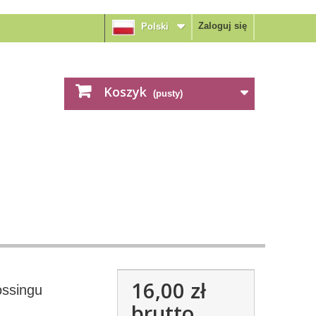
Zaloguj się
Polski
Koszyk
(pusty)
16,00 zł
ssingu
brutto