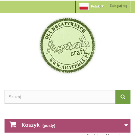
Zaloguj się
Polski
Koszyk
(pusty)