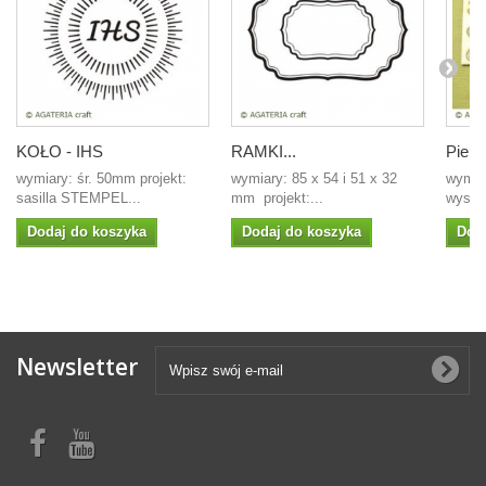
KOŁO - IHS
RAMKI...
Pierw
wymiary: śr. 50mm projekt:
wymiary: 85 x 54 i 51 x 32
wymia
sasilla STEMPEL...
mm projekt:...
wysok
Dodaj do koszyka
Dodaj do koszyka
Dod
Newsletter