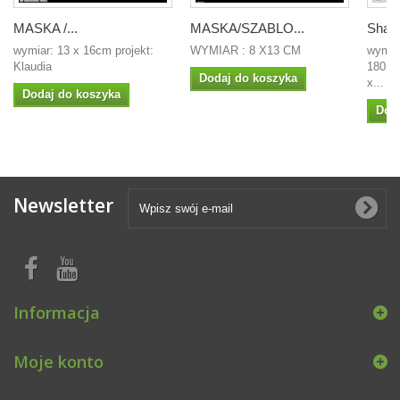
MASKA /...
MASKA/SZABLO...
Shad
wymiar: 13 x 16cm projekt:
WYMIAR : 8 X13 CM
wymia
Klaudia
180m
Dodaj do koszyka
x...
Dodaj do koszyka
Dod
Newsletter
Informacja
Moje konto