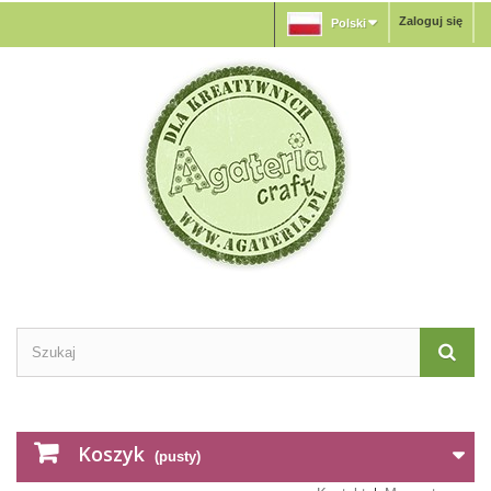
Zaloguj się
Polski
Koszyk
(pusty)