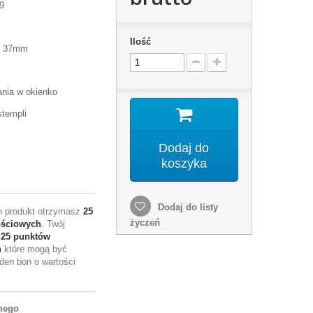
9
Ilość
x 37mm
nia w okienko
stempli
Dodaj do
koszyka
Dodaj do listy
en produkt otrzymasz
25
życzeń
ościowych
. Twój
e
25
punktów
h
które mogą być
den bon o wartości
mego