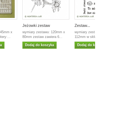
Jeżowki zestaw
Zestaw...
 145mm x
wymiary zestawu: 120mm x
wymiary zestawu 90mmx
ery:...
80mm zestaw zawiera 6...
112mm w skład zestawu...
ka
Dodaj do koszyka
Dodaj do koszyka