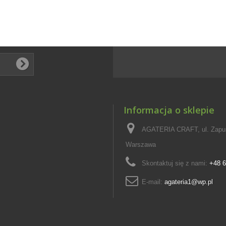
Informacja o sklepie
AGATERIA CRAFT, ul. Zapus
Warszawa
Skontaktuj się z nami:
+48 6
E-mail:
agateria1@wp.pl