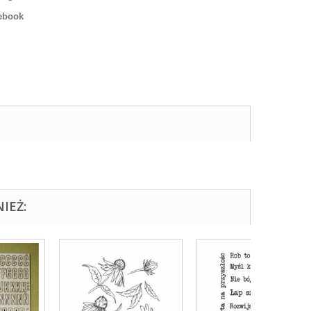
ebook
IEŻ: