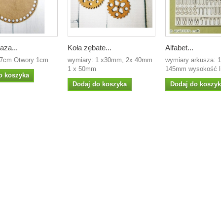
aza...
Koła zębate...
Alfabet...
17cm Otwory 1cm
wymiary: 1 x30mm, 2x 40mm
wymiary arkusza:
1 x 50mm
145mm wysokość lit
o koszyka
Dodaj do koszyka
Dodaj do koszy