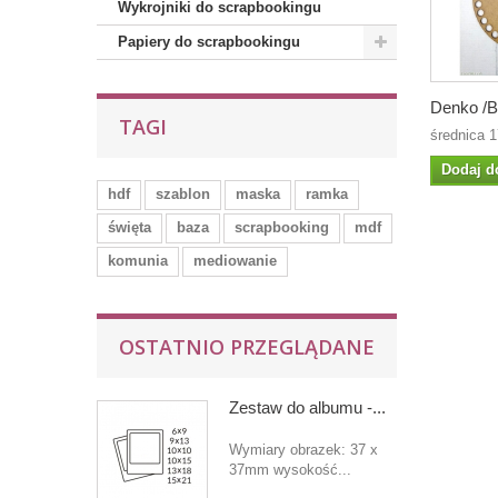
Wykrojniki do scrapbookingu
Papiery do scrapbookingu
Denko /B
TAGI
średnica 
Dodaj d
hdf
szablon
maska
ramka
święta
baza
scrapbooking
mdf
komunia
mediowanie
OSTATNIO PRZEGLĄDANE
Zestaw do albumu -...
Wymiary obrazek: 37 x
37mm wysokość...