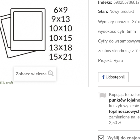
Indeks:
590255786817
Stan:
Nowy produkt
Wymiary obrazek: 37 
wysokość cyfr: 5mm
Cyfry do wstempowywa
zestaw składa się z 7 
Projekt: Rysa
Zobacz większe
Udostępnij
Kupując teraz t
punktów lojaln
koszyk wyniesi
lojalnościowyc
zamienione na je
2,50 zł
.
Wyślij do znajo