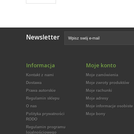
Newsletter
Informacja
Moje konto
Kontakt z nami
Moje zamówienia
Dostawa
Moje zwroty produktów
Prawa autorskie
Moje rachunki
Regulamin sklepu
Moje adresy
O nas
Moje informacje osobiste
Polityka prywatności
Moje bony
RODO
Regulamin programu
lojalnościowego