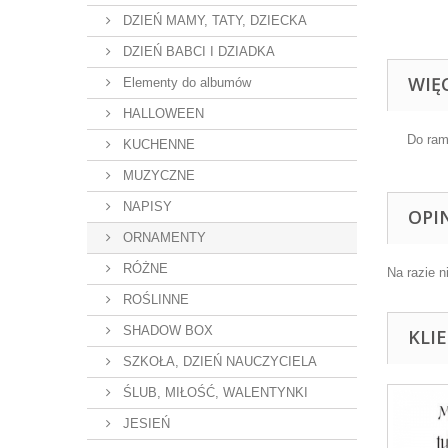
DZIEŃ MAMY, TATY, DZIECKA
DZIEŃ BABCI I DZIADKA
WIĘ
Elementy do albumów
HALLOWEEN
Do ram
KUCHENNE
MUZYCZNE
NAPISY
OPI
ORNAMENTY
RÓŻNE
Na razie n
ROŚLINNE
SHADOW BOX
KLI
SZKOŁA, DZIEŃ NAUCZYCIELA
ŚLUB, MIŁOŚĆ, WALENTYNKI
JESIEŃ