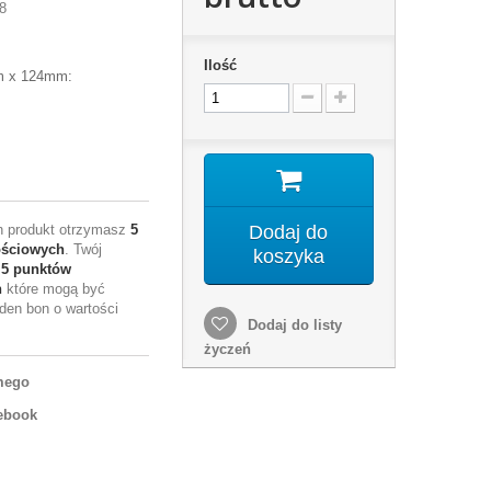
8
Ilość
m x 124mm:
en produkt otrzymasz
5
Dodaj do
ościowych
. Twój
koszyka
e
5
punktów
h
które mogą być
den bon o wartości
Dodaj do listy
życzeń
mego
ebook