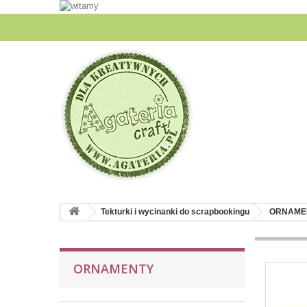
Tekturki i wycinanki do scrapbookingu
ORNAME
ORNAMENTY