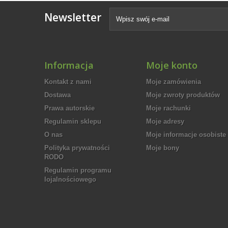
Newsletter
Informacja
Moje konto
Kontakt z nami
Moje zamówienia
Dostawa
Moje zwroty produktów
Prawa autorskie
Moje rachunki
Regulamin sklepu
Moje adresy
O nas
Moje informacje osobiste
Polityka prywatności
Moje bony
RODO
Regulamin programu
lojalnościowego