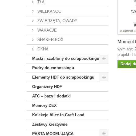
TŁA
WIELKANOC
ZWIERZĘTA, OWADY
WAKACJE
SHAKER BOX
Moment t
OKNA
wymiary:
projekt: H
Maski i szablony do scrapbookingu
Dodaj d
Pudry do embossingu
Elementy HDF do scrapbookingu
Organizery HDF
ATC – bazy i dodatki
Memory DEX
Kolekcje Alice in Craft Land
Zestawy kreatywne
PASTA MODELUJĄCA