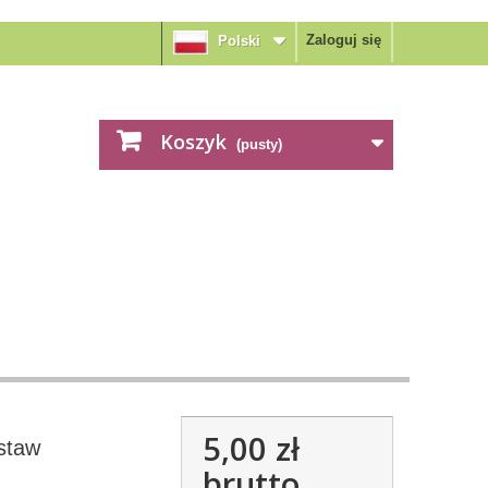
Zaloguj się
Polski
Koszyk
(pusty)
5,00 zł
staw
brutto