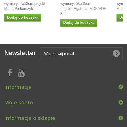
wymiary: 7x12cm projekt:
wymiary: 20x15cm
wymiar
Marta Piekarczyk...
projekt: Agateria MDF/HDF
Marta 
3mm
Dodaj do koszyka
Dod
Dodaj do koszyka
Newsletter
Informacja
Moje konto
Informacja o sklepie