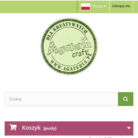
Zaloguj się
Polski
Koszyk
(pusty)