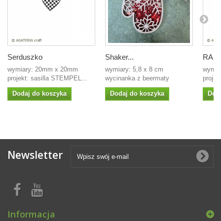
Serduszko
Shaker...
RADO
wymiary: 20mm x 20mm
wymiary: 5,8 x 8 cm
wymia
projekt: sasilla STEMPEL...
wycinanka z beermaty
projekt
Dodaj do koszyka
Dodaj do koszyka
Dod
Newsletter
Informacja