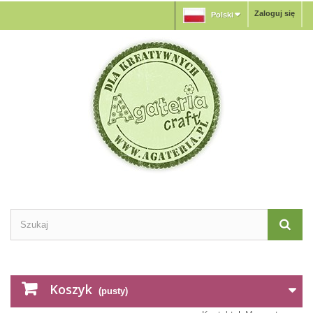
Zaloguj się
Polski
Koszyk
(pusty)