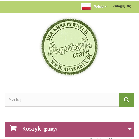
Zaloguj się
Polski
Koszyk
(pusty)