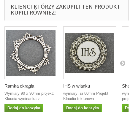
KLIENCI KTÓRZY ZAKUPILI TEN PRODUKT
KUPILI RÓWNIEŻ:
Ramka okrągła
IHS w wianku
Shake
Wymiary 90 x 90mm projekt:
wymiary: śr 80mm Projekt:
wymia
Klaudia wycinanka z...
Klaudia tekturowa...
projek
Dodaj do koszyka
Dodaj do koszyka
Dod