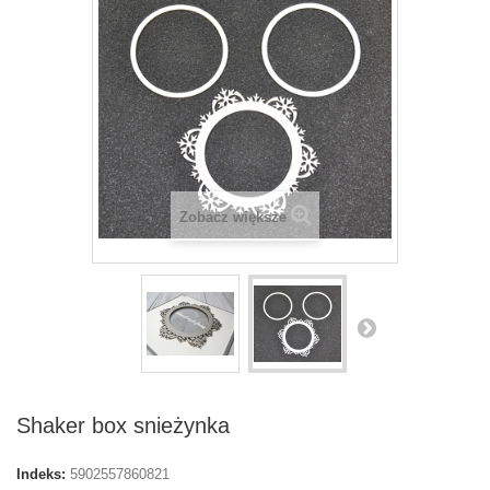
Zobacz większe
Shaker box snieżynka
Indeks:
5902557860821