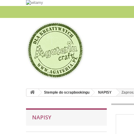
Stemple do scrapbookingu
NAPISY
Zaprosz
NAPISY