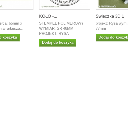
D
KOŁO -...
Świeczka 3D 1
erca: 65mm x
STEMPEL POLIMEROWY
projekt: Rysa wym
ar arkusza:...
WYMIAR: ŚR 48MM
77mm
PROJEKT: RYSA
o koszyka
Dodaj do koszy
Dodaj do koszyka