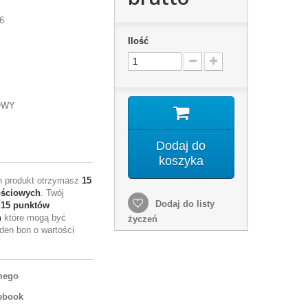
6
Ilość
OWY
Dodaj do
koszyka
en produkt otrzymasz
15
ościowych
. Twój
Dodaj do listy
e
15
punktów
h
które mogą być
życzeń
den bon o wartości
mego
ebook