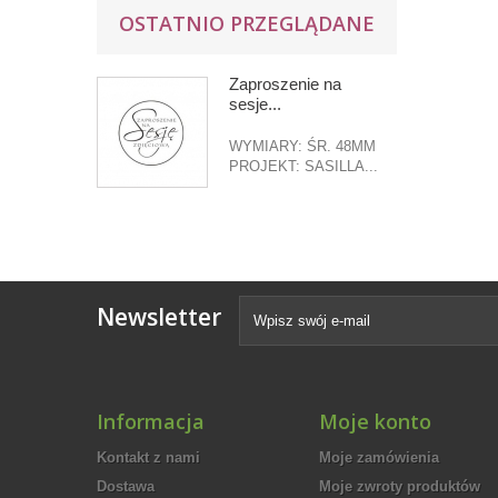
OSTATNIO PRZEGLĄDANE
Zaproszenie na
sesje...
WYMIARY: ŚR. 48MM
PROJEKT: SASILLA...
Newsletter
Informacja
Moje konto
Kontakt z nami
Moje zamówienia
Dostawa
Moje zwroty produktów