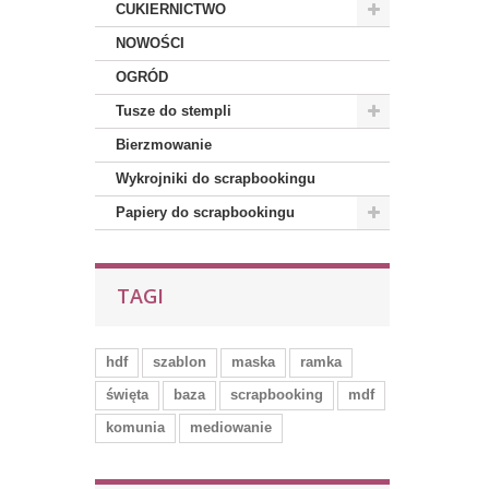
CUKIERNICTWO
NOWOŚCI
OGRÓD
Tusze do stempli
Bierzmowanie
Wykrojniki do scrapbookingu
Papiery do scrapbookingu
TAGI
hdf
szablon
maska
ramka
święta
baza
scrapbooking
mdf
komunia
mediowanie