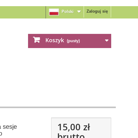
Zaloguj się
Polski
Koszyk
(pusty)
15,00 zł
 sesje
o
brutto