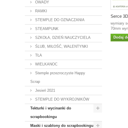
OWADY
RAMKI
Serce 3
STEMPLE DO OZNACZANIA
wymiary s
70mm wymi
STEAMPUNK
Dodaj d
SZKOŁA, DZIEŃ NAUCZYCIELA
ŚLUB, MIŁOŚĆ, WALENTYNKI
TŁA
WIELKANOC
Stemple przezroczyste Happy
Scrap
Jesień 2021
STEMPLE DO WYKROJNIKÓW
Tekturki i wycinanki do
scrapbookingu
Maski i szablony do scrapbookingu