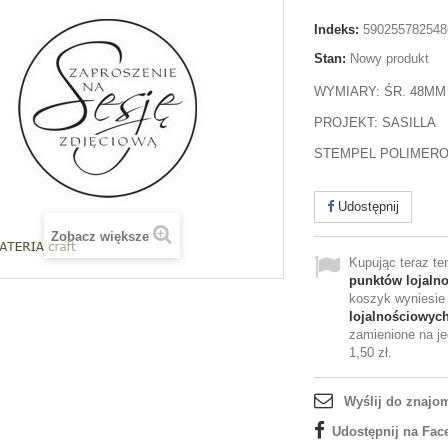
Indeks:
590255782548
Stan:
Nowy produkt
WYMIARY: ŚR. 48MM
PROJEKT: SASILLA
STEMPEL POLIMER
Udostępnij
Zobacz większe
Kupując teraz t
punktów lojaln
koszyk wyniesi
lojalnościowyc
zamienione na je
1,50 zł
.
Wyślij do znajo
Udostępnij na Fac