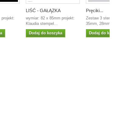
LIŚĆ - GAŁĄZKA
Pręciki...
 projekt:
wymiar: 82 x 85mm projekt:
Zestaw 3 stempli wym: śr
Klaudia stempel...
35mm, 28mm, 19mm...
ka
Dodaj do koszyka
Dodaj do koszyka