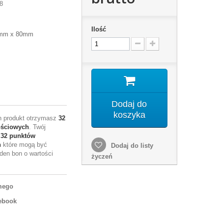
8
Ilość
0mm x 80mm
Dodaj do
koszyka
en produkt otrzymasz
32
ościowych
. Twój
e
32
punktów
h
które mogą być
Dodaj do listy
den bon o wartości
życzeń
mego
ebook