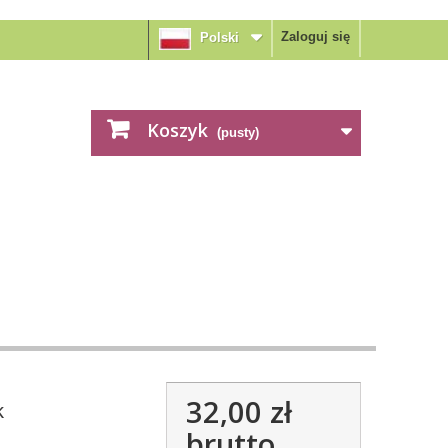
Zaloguj się
Polski
Koszyk
(pusty)
32,00 zł
k
brutto