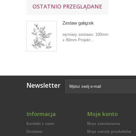
OSTATNIO PRZEGLĄDANE
Zestaw gałązek
wymiary zestawu: 100mm
x 80mm Projekt...
Newsletter
Informacja
Moje konto
Kontakt z nami
Moje zamówienia
Dostawa
Moje zwroty produktów