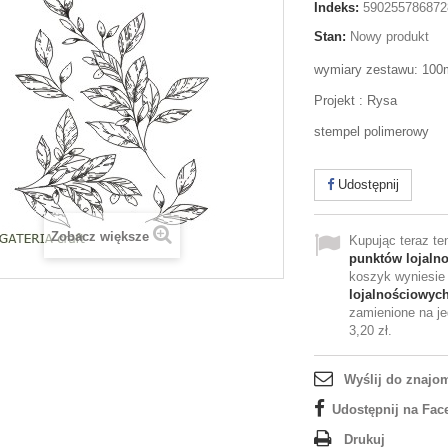
Indeks:
590255786872
Stan:
Nowy produkt
wymiary zestawu: 10
Projekt : Rysa
stempel polimerowy
Udostępnij
Zobacz większe
Kupując teraz t
punktów lojaln
koszyk wyniesi
lojalnościowyc
zamienione na je
3,20 zł
.
Wyślij do znajo
Udostępnij na Fac
Drukuj