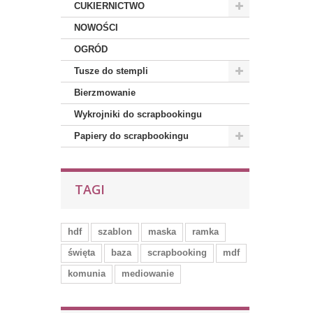
CUKIERNICTWO
NOWOŚCI
OGRÓD
Tusze do stempli
Bierzmowanie
Wykrojniki do scrapbookingu
Papiery do scrapbookingu
TAGI
hdf
szablon
maska
ramka
święta
baza
scrapbooking
mdf
komunia
mediowanie