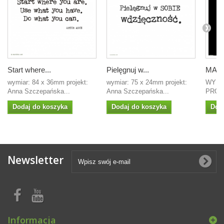
Start where...
Pielęgnuj w...
MASKA
wymiar: 84 x 36mm projekt:
wymiar: 75 x 24mm projekt:
WYMIA
Anna Szczepańska...
Anna Szczepańska...
PROJE
Dodaj do koszyka
Dodaj do koszyka
Dod
Newsletter
Informacja