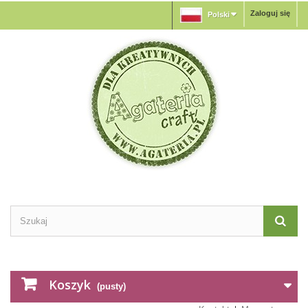
Zaloguj się
Polski
Koszyk
(pusty)