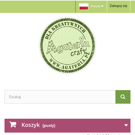
Zaloguj się
Polski
Koszyk
(pusty)