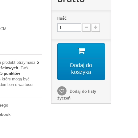
Ilość
7CM
en produkt otrzymasz
5
Dodaj do
ościowych
. Twój
koszyka
e
5
punktów
h
które mogą być
den bon o wartości
Dodaj do listy
życzeń
mego
ebook