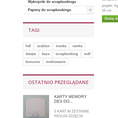
Wykrojniki do scrapbookingu
projekt: A
Papiery do scrapbookingu
16 cm
Dodaj d
TAGI
hdf
szablon
maska
ramka
święta
baza
scrapbooking
mdf
komunia
mediowanie
OSTATNIO PRZEGLĄDANE
KARTY MEMORY
DEX DO...
5 KART W ZESTAWIE
PASUJA ZDJĘCIA