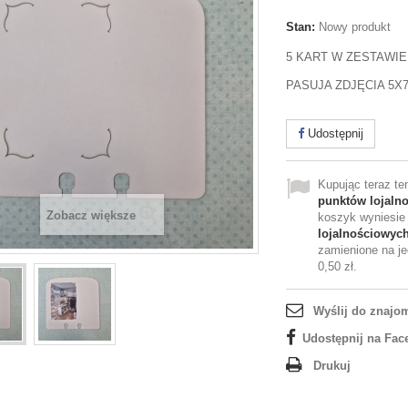
Stan:
Nowy produkt
5 KART W ZESTAWIE
PASUJA ZDJĘCIA 5X
Udostępnij
Kupując teraz t
punktów lojaln
Zobacz większe
koszyk wyniesi
lojalnościowyc
zamienione na je
0,50 zł
.
Wyślij do znajo
Udostępnij na Fac
Drukuj