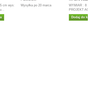
,5 cm wys:
Wysyłka po 20 marca
WYMIAR : 8 X13 CM
...
PROJEKT AGATERIA
ka
Dodaj do koszyka