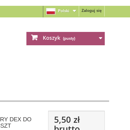
Zaloguj się
Polski
Koszyk
(pusty)
5,50 zł
RY DEX DO
5SZT
brutto