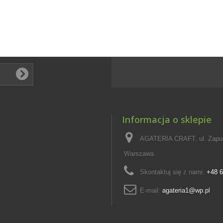
Informacja o sklepie
AGATERIA CRAFT, ul. Zapus
Warszawa
Skontaktuj się z nami:
+48 6
E-mail:
agateria1@wp.pl