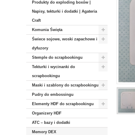
Produkty do exploding boxów |
Napisy, tekturki i dodatki | Agateria
Craft
Komunia Święta
Świece sojowe, woski zapachowe i
dyfuzory
Stemple do scrapbookingu
Tekturki i wycinanki do
scrapbookingu
Maski i szablony do scrapbookingu
Pudry do embossingu
Elementy HDF do scrapbookingu
Organizery HDF
ATC – bazy i dodatki
Memory DEX