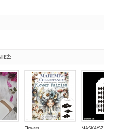
IEŻ:
Flowers...
MASKA/SZABLO...