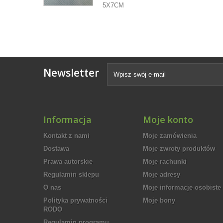
5X7CM
Newsletter
Informacja
Moje konto
Kontakt z nami
Moje zamówienia
Dostawa
Moje zwroty produktów
Prawa autorskie
Moje rachunki
Regulamin sklepu
Moje adresy
O nas
Moje informacje osobiste
Polityka prywatności
Moje bony
RODO
Regulamin programu