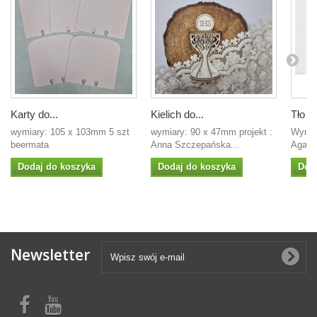
Karty do...
Kielich do...
Tło nu
wymiary: 105 x 103mm 5 szt
wymiary: 90 x 47mm projekt :
Wymia
beermata
Anna Szczepańska...
Agater
Dodaj do koszyka
Dodaj do koszyka
Dod
Newsletter