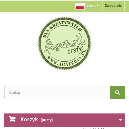
Zaloguj się
Polski
Koszyk
(pusty)