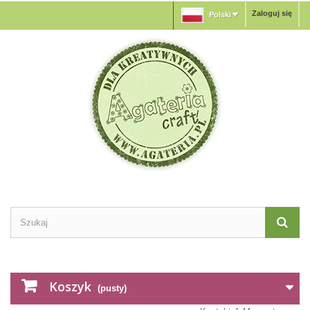
Zaloguj się
Polski
Koszyk
(pusty)