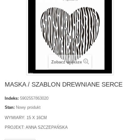
Zobacz większe
MASKA / SZABLON DREWNIANE SERCE
Indeks:
5902557863020
Stan:
Nowy produkt
WYMIARY: 15 X 16CM
PROJEKT: ANNA SZCZEPAŃSKA